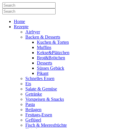
Home
Rezepte
Airfryer
Backen & Desserts
Kuchen & Torten
Muffins
Kekse&Plätzchen
Brot&Brötchen
Desserts
Süsses Gebäck
Pikant
Schnelles Essen
Eis
Salate & Gemüse
Getränke
Vorspeisen & Snacks
Pasta
Beilagen
Festtags-Essen
Geflügel
Fisch & Meeresfrüchte