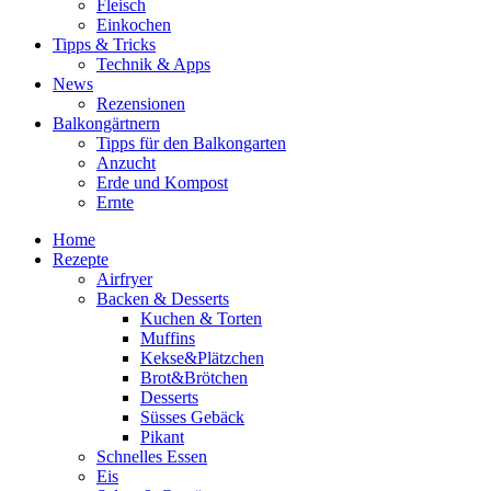
Fleisch
Einkochen
Tipps & Tricks
Technik & Apps
News
Rezensionen
Balkongärtnern
Tipps für den Balkongarten
Anzucht
Erde und Kompost
Ernte
Home
Rezepte
Airfryer
Backen & Desserts
Kuchen & Torten
Muffins
Kekse&Plätzchen
Brot&Brötchen
Desserts
Süsses Gebäck
Pikant
Schnelles Essen
Eis