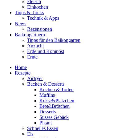
Fleisch
Einkochen
Tipps & Tricks
Technik & Apps
News
Rezensionen
Balkongärtnern
Tipps für den Balkongarten
Anzucht
Erde und Kompost
Ernte
Home
Rezepte
Airfryer
Backen & Desserts
Kuchen & Torten
Muffins
Kekse&Plätzchen
Brot&Brötchen
Desserts
Süsses Gebäck
Pikant
Schnelles Essen
Eis