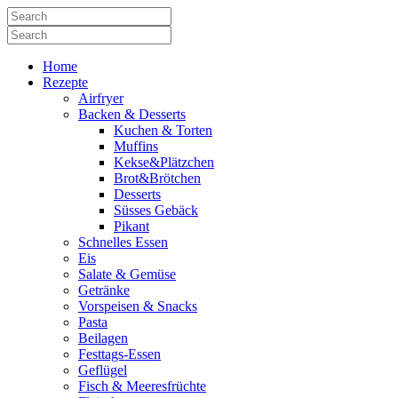
Home
Rezepte
Airfryer
Backen & Desserts
Kuchen & Torten
Muffins
Kekse&Plätzchen
Brot&Brötchen
Desserts
Süsses Gebäck
Pikant
Schnelles Essen
Eis
Salate & Gemüse
Getränke
Vorspeisen & Snacks
Pasta
Beilagen
Festtags-Essen
Geflügel
Fisch & Meeresfrüchte