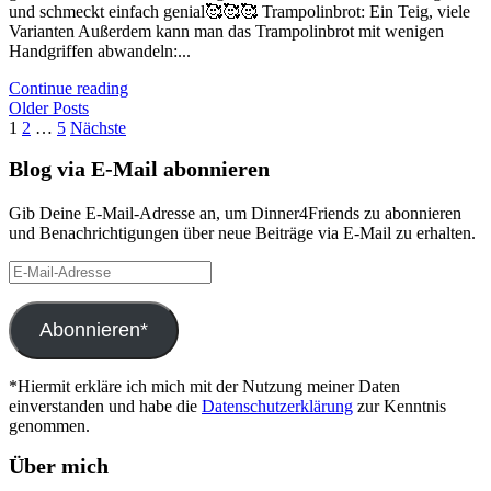
und schmeckt einfach genial🥰🥰🥰 Trampolinbrot: Ein Teig, viele
Varianten Außerdem kann man das Trampolinbrot mit wenigen
Handgriffen abwandeln:...
Continue reading
Older Posts
Seitennummerierung
1
2
…
5
Nächste
der
Blog via E-Mail abonnieren
Beiträge
Gib Deine E-Mail-Adresse an, um Dinner4Friends zu abonnieren
und Benachrichtigungen über neue Beiträge via E-Mail zu erhalten.
E-
Mail-
Adresse
Abonnieren*
*Hiermit erkläre ich mich mit der Nutzung meiner Daten
einverstanden und habe die
Datenschutzerklärung
zur Kenntnis
genommen.
Über mich