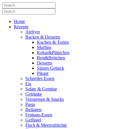
Home
Rezepte
Airfryer
Backen & Desserts
Kuchen & Torten
Muffins
Kekse&Plätzchen
Brot&Brötchen
Desserts
Süsses Gebäck
Pikant
Schnelles Essen
Eis
Salate & Gemüse
Getränke
Vorspeisen & Snacks
Pasta
Beilagen
Festtags-Essen
Geflügel
Fisch & Meeresfrüchte