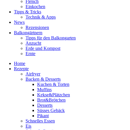
Fleisch
Einkochen
Tipps & Tricks
Technik & Apps
News
Rezensionen
Balkongärtnern
Tipps für den Balkongarten
Anzucht
Erde und Kompost
Ernte
Home
Rezepte
Airfryer
Backen & Desserts
Kuchen & Torten
Muffins
Kekse&Plätzchen
Brot&Brötchen
Desserts
Süsses Gebäck
Pikant
Schnelles Essen
Eis