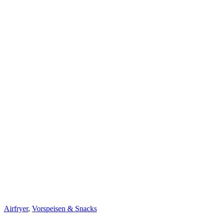
Airfryer
,
Vorspeisen & Snacks