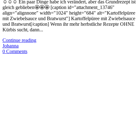
☺️☺️☺️ Ein paar Dinge habe ich verändert, aber das Grundrezept ist
gleich geblieben🤩🤩🤩 [caption id="attachment_13746"
align="alignnone" width="1024" height="684" alt="Kartoffelpüree
mit Zwiebelsauce und Bratwurst"] Kartoffelpüree mit Zwiebelsauce
und Bratwurst[/caption] Wenn ihr mehr herbstliche Rezepte OHNE
Kürbis sucht, dann...
Continue reading
Johanna
0 Comments