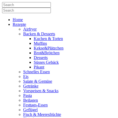
Home
Rezepte
Airfryer
Backen & Desserts
Kuchen & Torten
Muffins
Kekse&Plätzchen
Brot&Brötchen
Desserts
Süsses Gebäck
Pikant
Schnelles Essen
Eis
Salate & Gemüse
Getränke
Vorspeisen & Snacks
Pasta
Beilagen
Festtags-Essen
Geflügel
Fisch & Meeresfrüchte