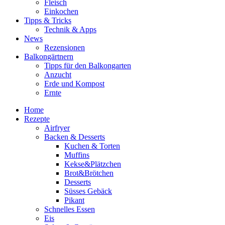
Fleisch
Einkochen
Tipps & Tricks
Technik & Apps
News
Rezensionen
Balkongärtnern
Tipps für den Balkongarten
Anzucht
Erde und Kompost
Ernte
Home
Rezepte
Airfryer
Backen & Desserts
Kuchen & Torten
Muffins
Kekse&Plätzchen
Brot&Brötchen
Desserts
Süsses Gebäck
Pikant
Schnelles Essen
Eis