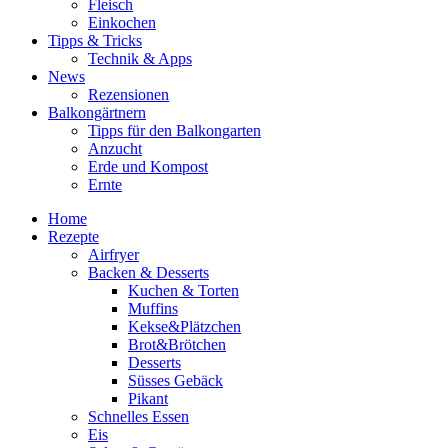
Fleisch
Einkochen
Tipps & Tricks
Technik & Apps
News
Rezensionen
Balkongärtnern
Tipps für den Balkongarten
Anzucht
Erde und Kompost
Ernte
Home
Rezepte
Airfryer
Backen & Desserts
Kuchen & Torten
Muffins
Kekse&Plätzchen
Brot&Brötchen
Desserts
Süsses Gebäck
Pikant
Schnelles Essen
Eis