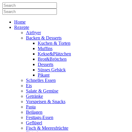
Home
Rezepte
Airfryer
Backen & Desserts
Kuchen & Torten
Muffins
Kekse&Plätzchen
Brot&Brötchen
Desserts
Süsses Gebäck
Pikant
Schnelles Essen
Eis
Salate & Gemüse
Getränke
Vorspeisen & Snacks
Pasta
Beilagen
Festtags-Essen
Geflügel
Fisch & Meeresfrüchte