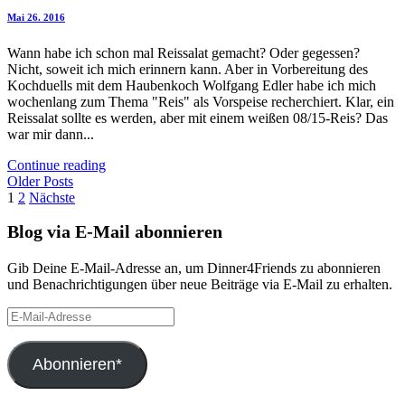
Mai 26. 2016
Wann habe ich schon mal Reissalat gemacht? Oder gegessen?
Nicht, soweit ich mich erinnern kann. Aber in Vorbereitung des
Kochduells mit dem Haubenkoch Wolfgang Edler habe ich mich
wochenlang zum Thema "Reis" als Vorspeise recherchiert. Klar, ein
Reissalat sollte es werden, aber mit einem weißen 08/15-Reis? Das
war mir dann...
Continue reading
Older Posts
Seitennummerierung
1
2
Nächste
der
Blog via E-Mail abonnieren
Beiträge
Gib Deine E-Mail-Adresse an, um Dinner4Friends zu abonnieren
und Benachrichtigungen über neue Beiträge via E-Mail zu erhalten.
E-
Mail-
Adresse
Abonnieren*