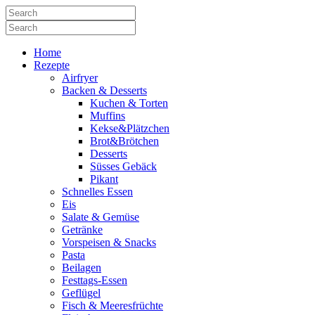
Home
Rezepte
Airfryer
Backen & Desserts
Kuchen & Torten
Muffins
Kekse&Plätzchen
Brot&Brötchen
Desserts
Süsses Gebäck
Pikant
Schnelles Essen
Eis
Salate & Gemüse
Getränke
Vorspeisen & Snacks
Pasta
Beilagen
Festtags-Essen
Geflügel
Fisch & Meeresfrüchte