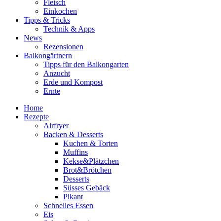
Fleisch
Einkochen
Tipps & Tricks
Technik & Apps
News
Rezensionen
Balkongärtnern
Tipps für den Balkongarten
Anzucht
Erde und Kompost
Ernte
Home
Rezepte
Airfryer
Backen & Desserts
Kuchen & Torten
Muffins
Kekse&Plätzchen
Brot&Brötchen
Desserts
Süsses Gebäck
Pikant
Schnelles Essen
Eis