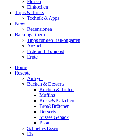
Fleisch
Einkochen
Tipps & Tricks
Technik & Apps
News
Rezensionen
Balkongärtnern
Tipps für den Balkongarten
Anzucht
Erde und Kompost
Ernte
Home
Rezepte
Airfryer
Backen & Desserts
Kuchen & Torten
Muffins
Kekse&Plätzchen
Brot&Brötchen
Desserts
Süsses Gebäck
Pikant
Schnelles Essen
Eis