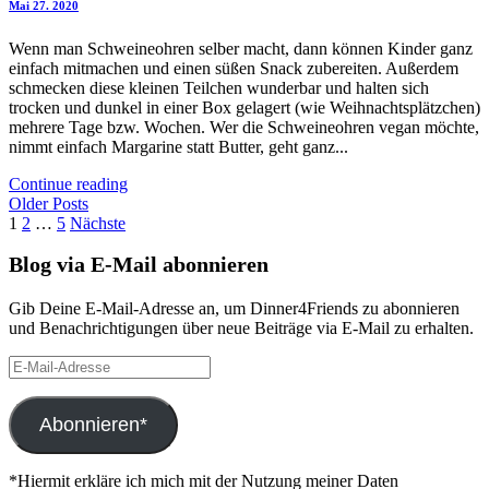
Mai 27. 2020
Wenn man Schweineohren selber macht, dann können Kinder ganz
einfach mitmachen und einen süßen Snack zubereiten. Außerdem
schmecken diese kleinen Teilchen wunderbar und halten sich
trocken und dunkel in einer Box gelagert (wie Weihnachtsplätzchen)
mehrere Tage bzw. Wochen. Wer die Schweineohren vegan möchte,
nimmt einfach Margarine statt Butter, geht ganz...
Continue reading
Older Posts
Seitennummerierung
1
2
…
5
Nächste
der
Blog via E-Mail abonnieren
Beiträge
Gib Deine E-Mail-Adresse an, um Dinner4Friends zu abonnieren
und Benachrichtigungen über neue Beiträge via E-Mail zu erhalten.
E-
Mail-
Adresse
Abonnieren*
*Hiermit erkläre ich mich mit der Nutzung meiner Daten