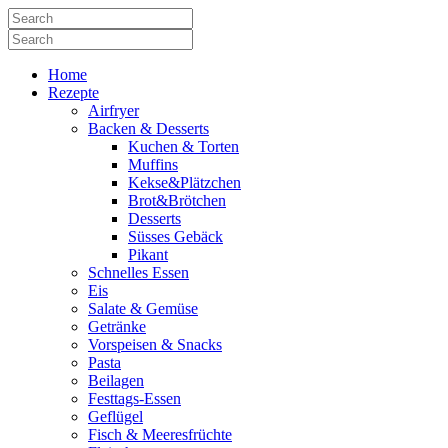
Home
Rezepte
Airfryer
Backen & Desserts
Kuchen & Torten
Muffins
Kekse&Plätzchen
Brot&Brötchen
Desserts
Süsses Gebäck
Pikant
Schnelles Essen
Eis
Salate & Gemüse
Getränke
Vorspeisen & Snacks
Pasta
Beilagen
Festtags-Essen
Geflügel
Fisch & Meeresfrüchte