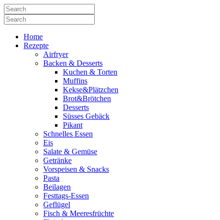
Home
Rezepte
Airfryer
Backen & Desserts
Kuchen & Torten
Muffins
Kekse&Plätzchen
Brot&Brötchen
Desserts
Süsses Gebäck
Pikant
Schnelles Essen
Eis
Salate & Gemüse
Getränke
Vorspeisen & Snacks
Pasta
Beilagen
Festtags-Essen
Geflügel
Fisch & Meeresfrüchte