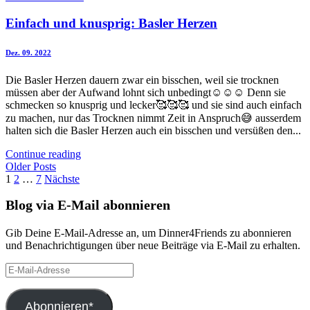
Einfach und knusprig: Basler Herzen
Dez. 09. 2022
Die Basler Herzen dauern zwar ein bisschen, weil sie trocknen
müssen aber der Aufwand lohnt sich unbedingt☺️☺️☺️ Denn sie
schmecken so knusprig und lecker🥰🥰🥰 und sie sind auch einfach
zu machen, nur das Trocknen nimmt Zeit in Anspruch😅 ausserdem
halten sich die Basler Herzen auch ein bisschen und versüßen den...
Continue reading
Older Posts
Seitennummerierung
1
2
…
7
Nächste
der
Blog via E-Mail abonnieren
Beiträge
Gib Deine E-Mail-Adresse an, um Dinner4Friends zu abonnieren
und Benachrichtigungen über neue Beiträge via E-Mail zu erhalten.
E-
Mail-
Adresse
Abonnieren*