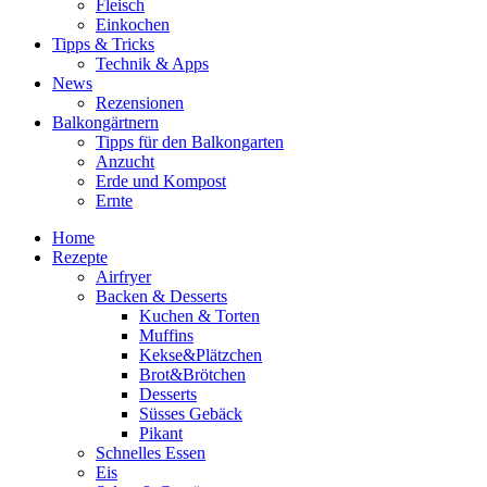
Fleisch
Einkochen
Tipps & Tricks
Technik & Apps
News
Rezensionen
Balkongärtnern
Tipps für den Balkongarten
Anzucht
Erde und Kompost
Ernte
Home
Rezepte
Airfryer
Backen & Desserts
Kuchen & Torten
Muffins
Kekse&Plätzchen
Brot&Brötchen
Desserts
Süsses Gebäck
Pikant
Schnelles Essen
Eis