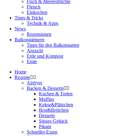
Fisch & Meeresfrüchte
Fleisch
Einkochen
Tipps & Tricks
Technik & Apps
News
Rezensionen
Balkongärtnern
Tipps für den Balkongarten
Anzucht
Erde und Kompost
Ernte
Home
Rezepte
Airfryer
Backen & Desserts
Kuchen & Torten
Muffins
Kekse&Plätzchen
Brot&Brötchen
Desserts
Süsses Gebäck
Pikant
Schnelles Essen