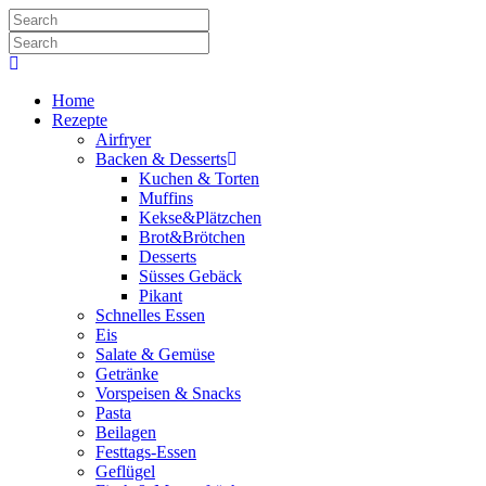
Home
Rezepte
Airfryer
Backen & Desserts
Kuchen & Torten
Muffins
Kekse&Plätzchen
Brot&Brötchen
Desserts
Süsses Gebäck
Pikant
Schnelles Essen
Eis
Salate & Gemüse
Getränke
Vorspeisen & Snacks
Pasta
Beilagen
Festtags-Essen
Geflügel