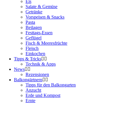
Eis
Salate & Gemüse
Getränke
Vorspeisen & Snacks
Pasta
Beilagen
Festtags-Essen
Geflügel
Fisch & Meeresfrüchte
Fleisch
Einkochen
Tipps & Tricks
Technik & Apps
News
Rezensionen
Balkongärtnern
Tipps für den Balkongarten
Anzucht
Erde und Kompost
Ernte