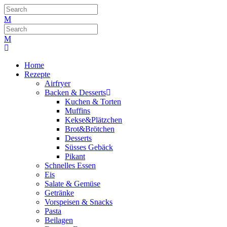
Home
Rezepte
Airfryer
Backen & Desserts
Kuchen & Torten
Muffins
Kekse&Plätzchen
Brot&Brötchen
Desserts
Süsses Gebäck
Pikant
Schnelles Essen
Eis
Salate & Gemüse
Getränke
Vorspeisen & Snacks
Pasta
Beilagen