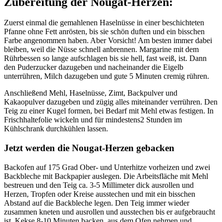
Zubereitung der Nougat-Herzen:
Zuerst einmal die gemahlenen Haselnüsse in einer beschichteten
Pfanne ohne Fett anrösten, bis sie schön duften und ein bisschen
Farbe angenommen haben. Aber Vorsicht! Am besten immer dabei
bleiben, weil die Nüsse schnell anbrennen. Margarine mit dem
Rührbessen so lange aufschlagen bis sie hell, fast weiß, ist. Dann
den Puderzucker dazugeben und nacheinander die Eigelb
unterrühren, Milch dazugeben und gute 5 Minuten cremig rühren.
Anschließend Mehl, Haselnüsse, Zimt, Backpulver und
Kakaopulver dazugeben und zügig alles miteinander verrühren. Den
Teig zu einer Kugel formen, bei Bedarf mit Mehl etwas festigen. In
Frischhaltefolie wickeln und für mindestens2 Stunden im
Kühlschrank durchkühlen lassen.
Jetzt werden die Nougat-Herzen gebacken
Backofen auf 175 Grad Ober- und Unterhitze vorheizen und zwei
Backbleche mit Backpapier auslegen. Die Arbeitsfläche mit Mehl
bestreuen und den Teig ca. 3-5 Millimeter dick ausrollen und
Herzen, Tropfen oder Kreise ausstechen und mit ein bisschen
Abstand auf die Backbleche legen. Den Teig immer wieder
zusammen kneten und ausrollen und ausstechen bis er aufgebraucht
ist. Kekse 8-10 Minuten backen, aus dem Ofen nehmen und