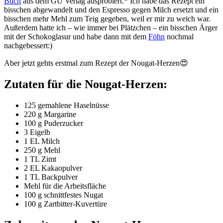
Buch
aus dem GU Verlag ausprobiert.* Ich habe das Rezept ein
bisschen abgewandelt und den Espresso gegen Milch ersetzt und ein
bisschen mehr Mehl zum Teig gegeben, weil er mir zu weich war.
Außerdem hatte ich – wie immer bei Plätzchen – ein bisschen Ärger
mit der Schokoglasur und habe dann mit dem
Föhn
nochmal
nachgebessert:)
Aber jetzt gehts erstmal zum Rezept der Nougat-Herzen😍
Zutaten für die Nougat-Herzen:
125 gemahlene Haselnüsse
220 g Margarine
100 g Puderzucker
3 Eigelb
1 EL Milch
250 g Mehl
1 TL Zimt
2 EL Kakaopulver
1 TL Backpulver
Mehl für die Arbeitsfläche
100 g schnittfestes Nugat
100 g Zartbitter-Kuvertüre