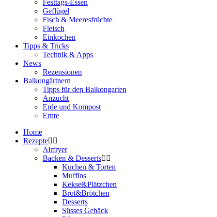
Festtags-Essen
Geflügel
Fisch & Meeresfrüchte
Fleisch
Einkochen
Tipps & Tricks
Technik & Apps
News
Rezensionen
Balkongärtnern
Tipps für den Balkongarten
Anzucht
Erde und Kompost
Ernte
Home
Rezepte
Airfryer
Backen & Desserts
Kuchen & Torten
Muffins
Kekse&Plätzchen
Brot&Brötchen
Desserts
Süsses Gebäck