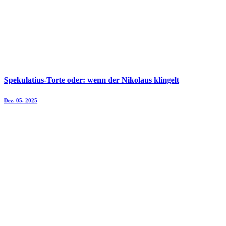
Spekulatius-Torte oder: wenn der Nikolaus klingelt
Dez. 05. 2025