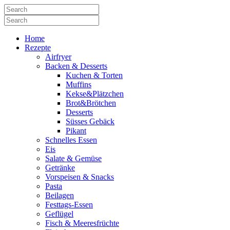
Home
Rezepte
Airfryer
Backen & Desserts
Kuchen & Torten
Muffins
Kekse&Plätzchen
Brot&Brötchen
Desserts
Süsses Gebäck
Pikant
Schnelles Essen
Eis
Salate & Gemüse
Getränke
Vorspeisen & Snacks
Pasta
Beilagen
Festtags-Essen
Geflügel
Fisch & Meeresfrüchte