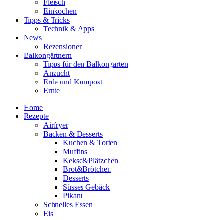
Fleisch
Einkochen
Tipps & Tricks
Technik & Apps
News
Rezensionen
Balkongärtnern
Tipps für den Balkongarten
Anzucht
Erde und Kompost
Ernte
Home
Rezepte
Airfryer
Backen & Desserts
Kuchen & Torten
Muffins
Kekse&Plätzchen
Brot&Brötchen
Desserts
Süsses Gebäck
Pikant
Schnelles Essen
Eis