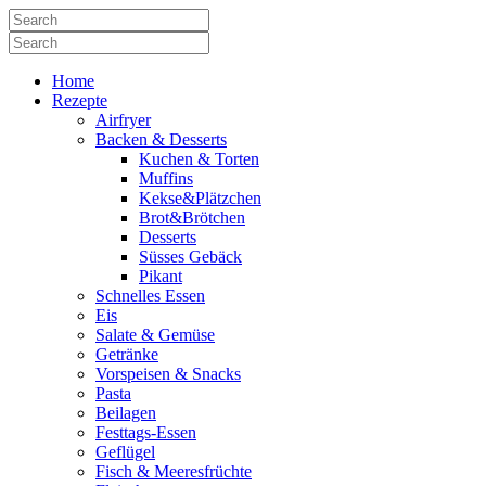
Home
Rezepte
Airfryer
Backen & Desserts
Kuchen & Torten
Muffins
Kekse&Plätzchen
Brot&Brötchen
Desserts
Süsses Gebäck
Pikant
Schnelles Essen
Eis
Salate & Gemüse
Getränke
Vorspeisen & Snacks
Pasta
Beilagen
Festtags-Essen
Geflügel
Fisch & Meeresfrüchte