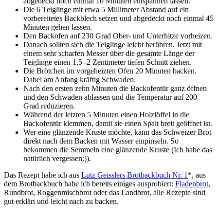
abgedeckt noch einmal 10 Minuten entspannen lassen.
Die 6 Teiglinge mit etwa 5 Millimeter Abstand auf ein
vorbereitetes Backblech setzen und abgedeckt noch einmal 45
Minuten gehen lassen.
Den Backofen auf 230 Grad Ober- und Unterhitze vorheizen.
Danach sollten sich die Teiglinge leicht berühren. Jetzt mit
einem sehr scharfen Messer über die gesamte Länge der
Teiglinge einen 1,5 -2 Zentimeter tiefen Schnitt ziehen.
Die Brötchen im vorgeheizten Ofen 20 Minuten backen.
Dabei am Anfang kräftig Schwaden.
Nach den ersten zehn Minuten die Backofentür ganz öffnen
und den Schwaden ablassen und die Temperatur auf 200
Grad reduzieren.
Während der letzten 5 Minuten einen Holzlöffel in die
Backofentür klemmen, damit sie einen Spalt breit geöffnet ist.
Wer eine glänzende Kruste möchte, kann das Schweizer Brot
direkt nach dem Backen mit Wasser einpinseln. So
bekommen die Semmeln eine glänzende Kruste (Ich habe das
natürlich vergessen:)).
Das Rezept habe ich aus
Lutz Geisslers Brotbackbuch Nr. 1
*, aus
dem Brotbackbuch habe ich bereits einiges ausprobiert:
Fladenbrot
,
Rundbrot, Roggenmischbrot oder das Landbrot, alle Rezepte sind
gut erklärt und leicht nach zu backen.