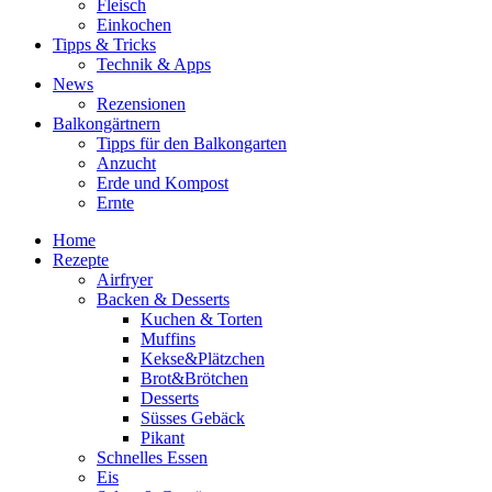
Fleisch
Einkochen
Tipps & Tricks
Technik & Apps
News
Rezensionen
Balkongärtnern
Tipps für den Balkongarten
Anzucht
Erde und Kompost
Ernte
Home
Rezepte
Airfryer
Backen & Desserts
Kuchen & Torten
Muffins
Kekse&Plätzchen
Brot&Brötchen
Desserts
Süsses Gebäck
Pikant
Schnelles Essen
Eis