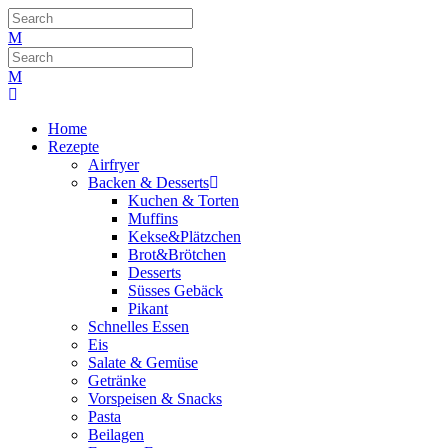
Home
Rezepte
Airfryer
Backen & Desserts
Kuchen & Torten
Muffins
Kekse&Plätzchen
Brot&Brötchen
Desserts
Süsses Gebäck
Pikant
Schnelles Essen
Eis
Salate & Gemüse
Getränke
Vorspeisen & Snacks
Pasta
Beilagen