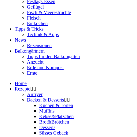
Festtags-Essen
Geflügel
Fisch & Meeresfrüchte
Fleisch
Einkochen
Tipps & Tricks
Technik & Apps
News
Rezensionen
Balkongärtnern
Tipps für den Balkongarten
Anzucht
Erde und Kompost
Ernte
Home
Rezepte
Airfryer
Backen & Desserts
Kuchen & Torten
Muffins
Kekse&Plätzchen
Brot&Brötchen
Desserts
Süsses Gebäck