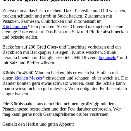
Zuerst einmal das Pesto machen. Dazu Petersilie und Dill waschen,
trocken schütteln und grob in Stück hacken. Zusammen mit
Pistazien, Parmesan, Chiliflocken und Zitronensaft im
Küchenmixer
* fein pürieren. So viel Olivenöl dazugeben bis eine
cremige Paste entsteht. Das Pesto mit Salz und Pfeffer abschmecken
und beiseite stellen.
Backofen auf 200 Grad Ober- und Unterhitze vorheizen und ein
Backblech mit Backpapier auslegen.. Kürbis waschen, Strunk
herausschneiden und länglich vierteln. Mit Olivenöl
bepinseln
* und
mit Salz und Pfeffer würzen.
Kürbis für 45-50 Minuten backen, bis er weich ist. Einfach mit
einem
kleinen Messer
* einstechen und schauen, ob er weich ist. Die
Ränder können gern etwas schwarz werden, denn die Schale kann
man sowieso nicht so gut mitessen. Wenn nötig, den Kürbis einfach
länger backen.
Die Kürbisspalten aus dem Ofen nehmen, großzügig mit dem
Pistazienpesto bestreichen und den Feta darüber zerbröseln. Wer
mag kann gerne noch Granatapfelkerne drüber verstreuen.
Genießt den Herbst und guten Appetit!