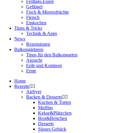
Festtags-Essen
Geflügel
Fisch & Meeresfrüchte
Fleisch
Einkochen
Tipps & Tricks
Technik & Apps
News
Rezensionen
Balkongärtnern
Tipps für den Balkongarten
Anzucht
Erde und Kompost
Ernte
Home
Rezepte
Airfryer
Backen & Desserts
Kuchen & Torten
Muffins
Kekse&Plätzchen
Brot&Brötchen
Desserts
Süsses Gebäck