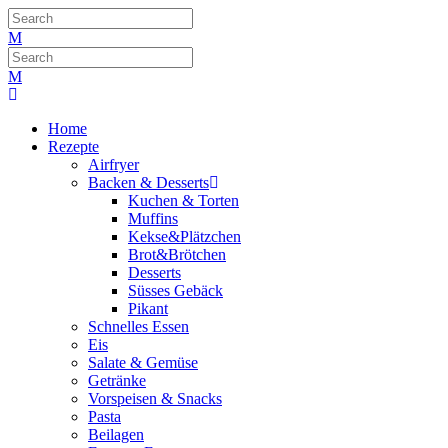
Home
Rezepte
Airfryer
Backen & Desserts
Kuchen & Torten
Muffins
Kekse&Plätzchen
Brot&Brötchen
Desserts
Süsses Gebäck
Pikant
Schnelles Essen
Eis
Salate & Gemüse
Getränke
Vorspeisen & Snacks
Pasta
Beilagen