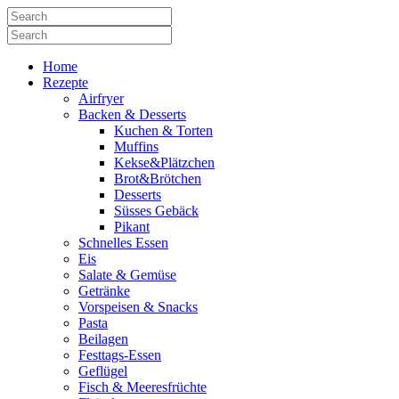
Home
Rezepte
Airfryer
Backen & Desserts
Kuchen & Torten
Muffins
Kekse&Plätzchen
Brot&Brötchen
Desserts
Süsses Gebäck
Pikant
Schnelles Essen
Eis
Salate & Gemüse
Getränke
Vorspeisen & Snacks
Pasta
Beilagen
Festtags-Essen
Geflügel
Fisch & Meeresfrüchte