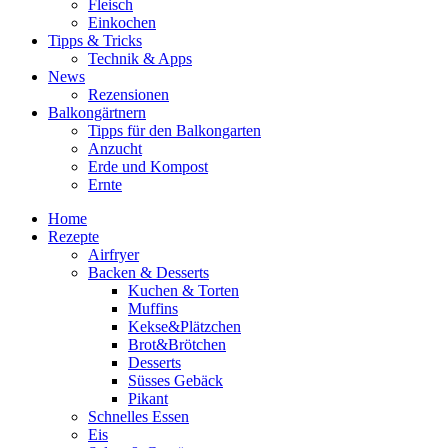
Fleisch
Einkochen
Tipps & Tricks
Technik & Apps
News
Rezensionen
Balkongärtnern
Tipps für den Balkongarten
Anzucht
Erde und Kompost
Ernte
Home
Rezepte
Airfryer
Backen & Desserts
Kuchen & Torten
Muffins
Kekse&Plätzchen
Brot&Brötchen
Desserts
Süsses Gebäck
Pikant
Schnelles Essen
Eis