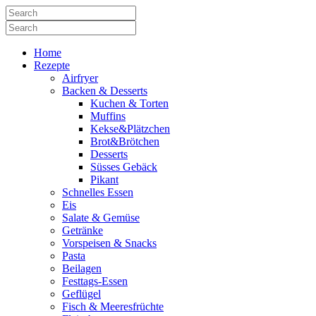
Home
Rezepte
Airfryer
Backen & Desserts
Kuchen & Torten
Muffins
Kekse&Plätzchen
Brot&Brötchen
Desserts
Süsses Gebäck
Pikant
Schnelles Essen
Eis
Salate & Gemüse
Getränke
Vorspeisen & Snacks
Pasta
Beilagen
Festtags-Essen
Geflügel
Fisch & Meeresfrüchte