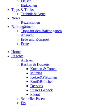
Fleisch
Einkochen
Tipps & Tricks
Technik & Apps
News
Rezensionen
Balkongärtnern
Tipps für den Balkongarten
Anzucht
Erde und Kompost
Ernte
Home
Rezepte
Airfryer
Backen & Desserts
Kuchen & Torten
Muffins
Kekse&Plätzchen
Brot&Brötchen
Desserts
Süsses Gebäck
Pikant
Schnelles Essen
Eis