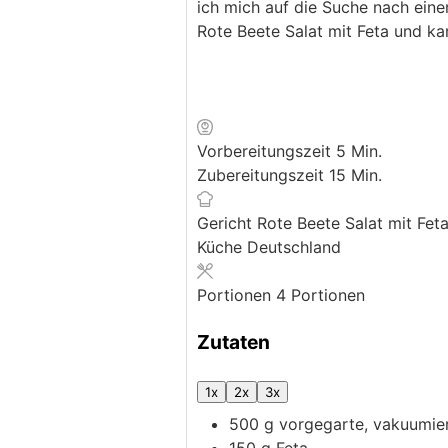
ich mich auf die Suche nach eine
Rote Beete Salat mit Feta und ka
Minuten
Vorbereitungszeit
5
Min.
Minuten
Zubereitungszeit
15
Min.
Gericht
Rote Beete Salat mit Fet
Küche
Deutschland
Portionen
4
Portionen
Zutaten
1x
2x
3x
500
g
vorgegarte, vakuumie