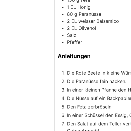
150
g
Feta
1
EL
Honig
80
g
Paranüsse
2
EL
weisser Balsamico
2
EL
Olivenöl
Salz
Pfeffer
Anleitungen
Die Rote Beete in kleine Wür
Die Paranüsse fein hacken.
In einer kleinen Pfanne den 
Die Nüsse auf ein Backpapier
Den Feta zerbröseln.
In einer Schüssel den Essig,
Den Salat auf dem Teller ver
Guten Appetit!