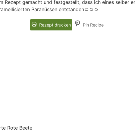
m Rezept gemacht und festgestellt, dass ich eines selber en
ramellisierten Paranüssen entstanden☺️☺️☺️
Rezept drucken
Pin Recipe
a
rte Rote Beete