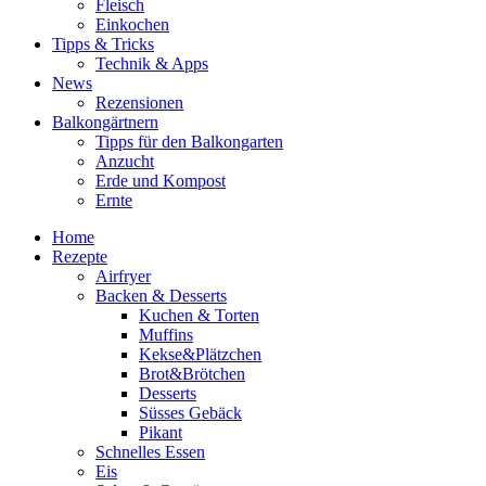
Fleisch
Einkochen
Tipps & Tricks
Technik & Apps
News
Rezensionen
Balkongärtnern
Tipps für den Balkongarten
Anzucht
Erde und Kompost
Ernte
Home
Rezepte
Airfryer
Backen & Desserts
Kuchen & Torten
Muffins
Kekse&Plätzchen
Brot&Brötchen
Desserts
Süsses Gebäck
Pikant
Schnelles Essen
Eis