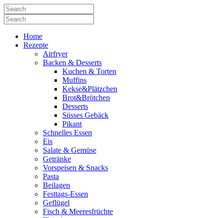
Home
Rezepte
Airfryer
Backen & Desserts
Kuchen & Torten
Muffins
Kekse&Plätzchen
Brot&Brötchen
Desserts
Süsses Gebäck
Pikant
Schnelles Essen
Eis
Salate & Gemüse
Getränke
Vorspeisen & Snacks
Pasta
Beilagen
Festtags-Essen
Geflügel
Fisch & Meeresfrüchte