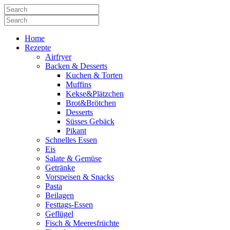
Home
Rezepte
Airfryer
Backen & Desserts
Kuchen & Torten
Muffins
Kekse&Plätzchen
Brot&Brötchen
Desserts
Süsses Gebäck
Pikant
Schnelles Essen
Eis
Salate & Gemüse
Getränke
Vorspeisen & Snacks
Pasta
Beilagen
Festtags-Essen
Geflügel
Fisch & Meeresfrüchte