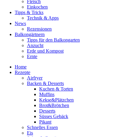
Fleisch
Einkochen
Tipps & Tricks
Technik & Apps
News
Rezensionen
Balkongärtnern
Tipps für den Balkongarten
Anzucht
Erde und Kompost
Ernte
Home
Rezepte
Airfryer
Backen & Desserts
Kuchen & Torten
Muffins
Kekse&Plätzchen
Brot&Brötchen
Desserts
Süsses Gebäck
Pikant
Schnelles Essen
Eis