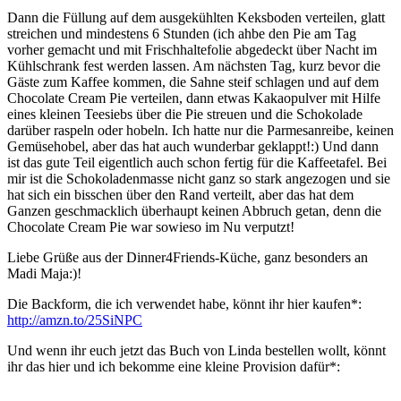
Dann die Füllung auf dem ausgekühlten Keksboden verteilen, glatt
streichen und mindestens 6 Stunden (ich ahbe den Pie am Tag
vorher gemacht und mit Frischhaltefolie abgedeckt über Nacht im
Kühlschrank fest werden lassen. Am nächsten Tag, kurz bevor die
Gäste zum Kaffee kommen, die Sahne steif schlagen und auf dem
Chocolate Cream Pie verteilen, dann etwas Kakaopulver mit Hilfe
eines kleinen Teesiebs über die Pie streuen und die Schokolade
darüber raspeln oder hobeln. Ich hatte nur die Parmesanreibe, keinen
Gemüsehobel, aber das hat auch wunderbar geklappt!:) Und dann
ist das gute Teil eigentlich auch schon fertig für die Kaffeetafel. Bei
mir ist die Schokoladenmasse nicht ganz so stark angezogen und sie
hat sich ein bisschen über den Rand verteilt, aber das hat dem
Ganzen geschmacklich überhaupt keinen Abbruch getan, denn die
Chocolate Cream Pie war sowieso im Nu verputzt!
Liebe Grüße aus der Dinner4Friends-Küche, ganz besonders an
Madi Maja:)!
Die Backform, die ich verwendet habe, könnt ihr hier kaufen*:
http://amzn.to/25SiNPC
Und wenn ihr euch jetzt das Buch von Linda bestellen wollt, könnt
ihr das hier und ich bekomme eine kleine Provision dafür*: