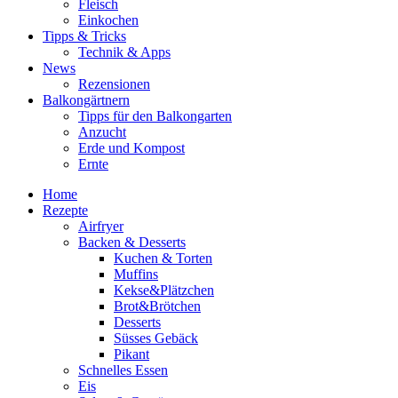
Fleisch
Einkochen
Tipps & Tricks
Technik & Apps
News
Rezensionen
Balkongärtnern
Tipps für den Balkongarten
Anzucht
Erde und Kompost
Ernte
Home
Rezepte
Airfryer
Backen & Desserts
Kuchen & Torten
Muffins
Kekse&Plätzchen
Brot&Brötchen
Desserts
Süsses Gebäck
Pikant
Schnelles Essen
Eis