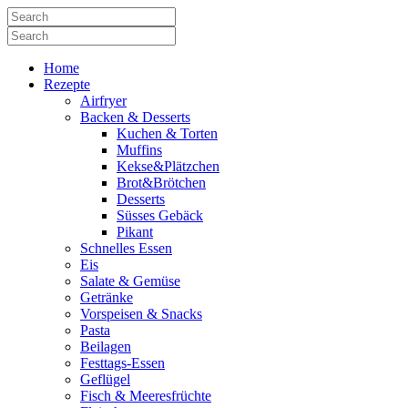
Home
Rezepte
Airfryer
Backen & Desserts
Kuchen & Torten
Muffins
Kekse&Plätzchen
Brot&Brötchen
Desserts
Süsses Gebäck
Pikant
Schnelles Essen
Eis
Salate & Gemüse
Getränke
Vorspeisen & Snacks
Pasta
Beilagen
Festtags-Essen
Geflügel
Fisch & Meeresfrüchte