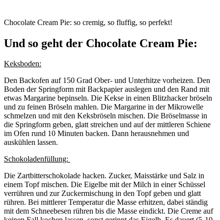
Chocolate Cream Pie: so cremig, so fluffig, so perfekt!
Und so geht der Chocolate Cream Pie:
Keksboden:
Den Backofen auf 150 Grad Ober- und Unterhitze vorheizen. Den
Boden der Springform mit Backpapier auslegen und den Rand mit
etwas Margarine bepinseln. Die Kekse in einen Blitzhacker bröseln
und zu feinen Bröseln mahlen. Die Margarine in der Mikrowelle
schmelzen und mit den Keksbröseln mischen. Die Bröselmasse in
die Springform geben, glatt streichen und auf der mittleren Schiene
im Ofen rund 10 Minuten backen. Dann herausnehmen und
auskühlen lassen.
Schokoladenfüllung:
Die Zartbitterschokolade hacken. Zucker, Maisstärke und Salz in
einem Topf mischen. Die Eigelbe mit der Milch in einer Schüssel
verrühren und zur Zuckermischung in den Topf geben und glatt
rühren. Bei mittlerer Temperatur die Masse erhitzen, dabei ständig
mit dem Schneebesen rühren bis die Masse eindickt. Die Creme auf
keinen Fall kochen lassen, sonst gerinnt das Eigelb. Es dauert (5-10