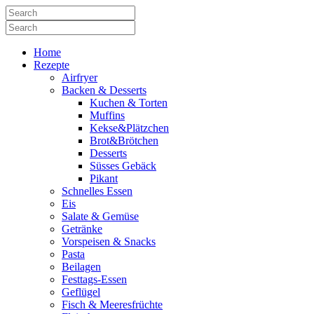
Home
Rezepte
Airfryer
Backen & Desserts
Kuchen & Torten
Muffins
Kekse&Plätzchen
Brot&Brötchen
Desserts
Süsses Gebäck
Pikant
Schnelles Essen
Eis
Salate & Gemüse
Getränke
Vorspeisen & Snacks
Pasta
Beilagen
Festtags-Essen
Geflügel
Fisch & Meeresfrüchte