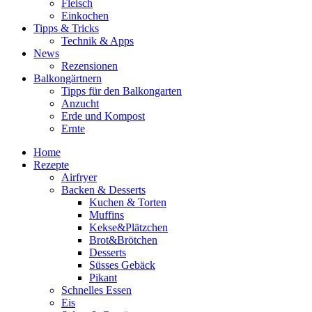
Fleisch
Einkochen
Tipps & Tricks
Technik & Apps
News
Rezensionen
Balkongärtnern
Tipps für den Balkongarten
Anzucht
Erde und Kompost
Ernte
Home
Rezepte
Airfryer
Backen & Desserts
Kuchen & Torten
Muffins
Kekse&Plätzchen
Brot&Brötchen
Desserts
Süsses Gebäck
Pikant
Schnelles Essen
Eis