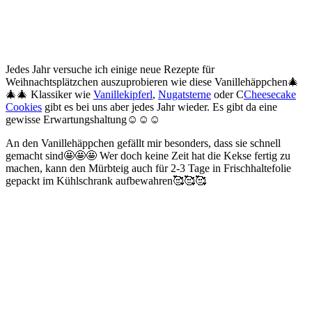
Jedes Jahr versuche ich einige neue Rezepte für
Weihnachtsplätzchen auszuprobieren wie diese Vanillehäppchen🎄
🎄🎄 Klassiker wie
Vanillekipferl
,
Nugatsterne
oder C
Cheesecake
Cookies
gibt es bei uns aber jedes Jahr wieder. Es gibt da eine
gewisse Erwartungshaltung☺️☺️☺️
An den Vanillehäppchen gefällt mir besonders, dass sie schnell
gemacht sind🤩🤩🤩 Wer doch keine Zeit hat die Kekse fertig zu
machen, kann den Mürbteig auch für 2-3 Tage in Frischhaltefolie
gepackt im Kühlschrank aufbewahren🥰🥰🥰