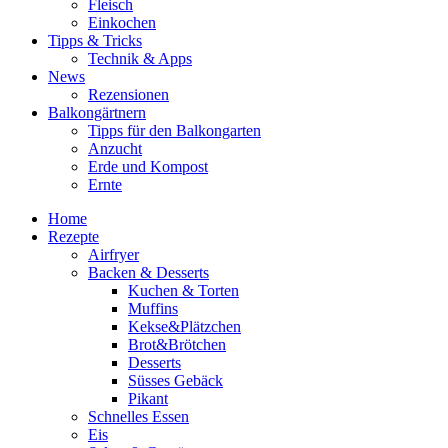
Fleisch
Einkochen
Tipps & Tricks
Technik & Apps
News
Rezensionen
Balkongärtnern
Tipps für den Balkongarten
Anzucht
Erde und Kompost
Ernte
Home
Rezepte
Airfryer
Backen & Desserts
Kuchen & Torten
Muffins
Kekse&Plätzchen
Brot&Brötchen
Desserts
Süsses Gebäck
Pikant
Schnelles Essen
Eis