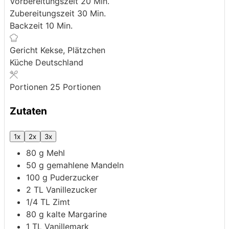
Minuten
Vorbereitungszeit
20
Min.
Minuten
Zubereitungszeit
30
Min.
Minuten
Backzeit
10
Min.
Gericht
Kekse, Plätzchen
Küche
Deutschland
Portionen
25
Portionen
Zutaten
1x
2x
3x
80
g
Mehl
50
g
gemahlene Mandeln
100
g
Puderzucker
2
TL
Vanillezucker
1/4
TL
Zimt
80
g
kalte Margarine
1
TL
Vanillemark