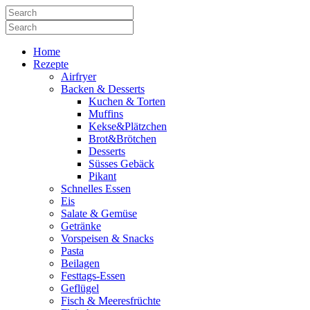
Home
Rezepte
Airfryer
Backen & Desserts
Kuchen & Torten
Muffins
Kekse&Plätzchen
Brot&Brötchen
Desserts
Süsses Gebäck
Pikant
Schnelles Essen
Eis
Salate & Gemüse
Getränke
Vorspeisen & Snacks
Pasta
Beilagen
Festtags-Essen
Geflügel
Fisch & Meeresfrüchte