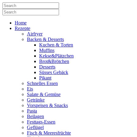
Home
Rezepte
Airfryer
Backen & Desserts
Kuchen & Torten
Muffins
Kekse&Plätzchen
Brot&Brötchen
Desserts
Süsses Gebäck
Pikant
Schnelles Essen
Eis
Salate & Gemüse
Getränke
Vorspeisen & Snacks
Pasta
Beilagen
Festtags-Essen
Geflügel
Fisch & Meeresfrüchte