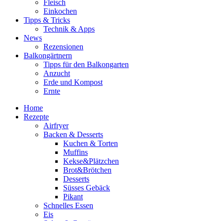
Fleisch
Einkochen
Tipps & Tricks
Technik & Apps
News
Rezensionen
Balkongärtnern
Tipps für den Balkongarten
Anzucht
Erde und Kompost
Ernte
Home
Rezepte
Airfryer
Backen & Desserts
Kuchen & Torten
Muffins
Kekse&Plätzchen
Brot&Brötchen
Desserts
Süsses Gebäck
Pikant
Schnelles Essen
Eis