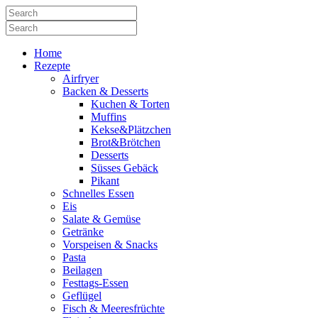
Home
Rezepte
Airfryer
Backen & Desserts
Kuchen & Torten
Muffins
Kekse&Plätzchen
Brot&Brötchen
Desserts
Süsses Gebäck
Pikant
Schnelles Essen
Eis
Salate & Gemüse
Getränke
Vorspeisen & Snacks
Pasta
Beilagen
Festtags-Essen
Geflügel
Fisch & Meeresfrüchte