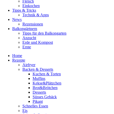
Fleisch
Einkochen
Tipps & Tricks
Technik & Apps
News
Rezensionen
Balkongärtnern
Tipps für den Balkongarten
Anzucht
Erde und Kompost
Ernte
Home
Rezepte
Airfryer
Backen & Desserts
Kuchen & Torten
Muffins
Kekse&Plätzchen
Brot&Brötchen
Desserts
Süsses Gebäck
Pikant
Schnelles Essen
Eis