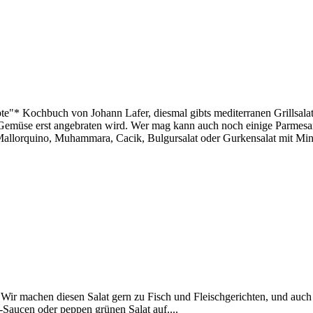
te"* Kochbuch von Johann Lafer, diesmal gibts mediterranen Grillsalat
 Gemüse erst angebraten wird. Wer mag kann auch noch einige Parmesa
allorquino, Muhammara, Cacik, Bulgursalat oder Gurkensalat mit Minze
rs! Wir machen diesen Salat gern zu Fisch und Fleischgerichten, und a
a-Saucen oder peppen grünen Salat auf....