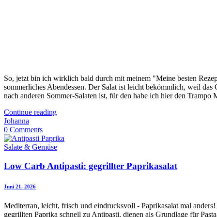
So, jetzt bin ich wirklich bald durch mit meinem "Meine besten Rezep
sommerliches Abendessen. Der Salat ist leicht bekömmlich, weil das
nach anderen Sommer-Salaten ist, für den habe ich hier den Trampo M
Continue reading
Johanna
0 Comments
Salate & Gemüse
Low Carb Antipasti: gegrillter Paprikasalat
Juni 21. 2026
Mediterran, leicht, frisch und eindrucksvoll - Paprikasalat mal ande
gegrillten Paprika schnell zu Antipasti, dienen als Grundlage für Past