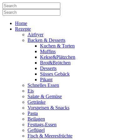
Home
Rezepte
Airfryer
Backen & Desserts
Kuchen & Torten
Muffins
Kekse&Plätzchen
Brot&Brötchen
Desserts
Süsses Gebäck
Pikant
Schnelles Essen
Eis
Salate & Gemüse
Getränke
Vorspeisen & Snacks
Pasta
Beilagen
Festtags-Essen
Geflügel
Fisch & Meeresfrüchte