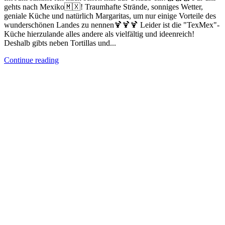
gehts nach Mexiko🇲🇽! Traumhafte Strände, sonniges Wetter,
geniale Küche und natürlich Margaritas, um nur einige Vorteile des
wunderschönen Landes zu nennen🍹🍹🍹 Leider ist die "TexMex"-
Küche hierzulande alles andere als vielfältig und ideenreich!
Deshalb gibts neben Tortillas und...
Continue reading