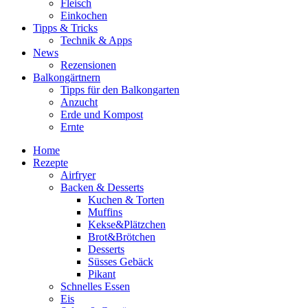
Fleisch
Einkochen
Tipps & Tricks
Technik & Apps
News
Rezensionen
Balkongärtnern
Tipps für den Balkongarten
Anzucht
Erde und Kompost
Ernte
Home
Rezepte
Airfryer
Backen & Desserts
Kuchen & Torten
Muffins
Kekse&Plätzchen
Brot&Brötchen
Desserts
Süsses Gebäck
Pikant
Schnelles Essen
Eis