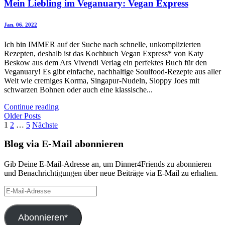
Mein Liebling im Veganuary: Vegan Express
Jan. 06. 2022
Ich bin IMMER auf der Suche nach schnelle, unkomplizierten
Rezepten, deshalb ist das Kochbuch Vegan Express* von Katy
Beskow aus dem Ars Vivendi Verlag ein perfektes Buch für den
Veganuary! Es gibt einfache, nachhaltige Soulfood-Rezepte aus aller
Welt wie cremiges Korma, Singapur-Nudeln, Sloppy Joes mit
schwarzen Bohnen oder auch eine klassische...
Continue reading
Older Posts
Seitennummerierung
1
2
…
5
Nächste
der
Blog via E-Mail abonnieren
Beiträge
Gib Deine E-Mail-Adresse an, um Dinner4Friends zu abonnieren
und Benachrichtigungen über neue Beiträge via E-Mail zu erhalten.
E-
Mail-
Adresse
Abonnieren*