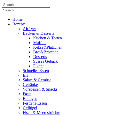
Home
Rezepte
Airfryer
Backen & Desserts
Kuchen & Torten
Muffins
Kekse&Plätzchen
Brot&Brötchen
Desserts
Süsses Gebäck
Pikant
Schnelles Essen
Eis
Salate & Gemüse
Getränke
Vorspeisen & Snacks
Pasta
Beilagen
Festtags-Essen
Geflügel
Fisch & Meeresfrüchte