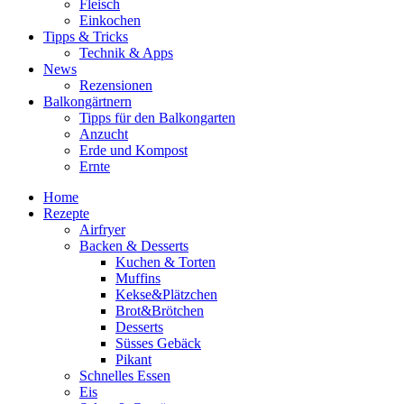
Fleisch
Einkochen
Tipps & Tricks
Technik & Apps
News
Rezensionen
Balkongärtnern
Tipps für den Balkongarten
Anzucht
Erde und Kompost
Ernte
Home
Rezepte
Airfryer
Backen & Desserts
Kuchen & Torten
Muffins
Kekse&Plätzchen
Brot&Brötchen
Desserts
Süsses Gebäck
Pikant
Schnelles Essen
Eis