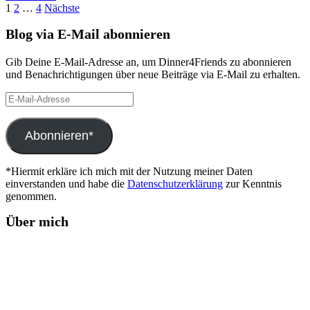
Seitennummerierung
1
2
…
4
Nächste
der
Blog via E-Mail abonnieren
Beiträge
Gib Deine E-Mail-Adresse an, um Dinner4Friends zu abonnieren
und Benachrichtigungen über neue Beiträge via E-Mail zu erhalten.
E-
Mail-
Adresse
Abonnieren*
*Hiermit erkläre ich mich mit der Nutzung meiner Daten
einverstanden und habe die
Datenschutzerklärung
zur Kenntnis
genommen.
Über mich