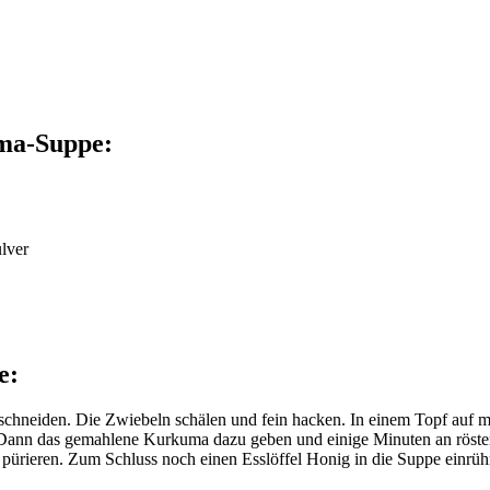
uma-Suppe:
lver
e:
schneiden. Die Zwiebeln schälen und fein hacken. In einem Topf auf mi
. Dann das gemahlene Kurkuma dazu geben und einige Minuten an röst
ieren. Zum Schluss noch einen Esslöffel Honig in die Suppe einrühr