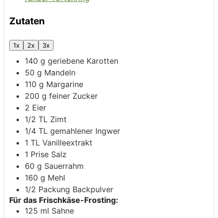
Zutaten
1x
2x
3x
140
g
geriebene Karotten
50
g
Mandeln
110
g
Margarine
200
g
feiner Zucker
2
Eier
1/2
TL
Zimt
1/4
TL
gemahlener Ingwer
1
TL
Vanilleextrakt
1
Prise
Salz
60
g
Sauerrahm
160
g
Mehl
1/2
Packung
Backpulver
Für das Frischkäse-Frosting:
125
ml
Sahne