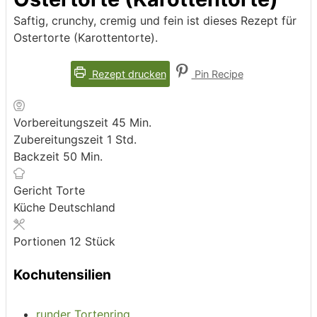
Saftig, crunchy, cremig und fein ist dieses Rezept für
Ostertorte (Karottentorte).
Rezept drucken
Pin Recipe
Minuten
Vorbereitungszeit
45
Min.
Stunde
Zubereitungszeit
1
Std.
Minuten
Backzeit
50
Min.
Gericht
Torte
Küche
Deutschland
Portionen
12
Stück
Kochutensilien
runder Tortenring