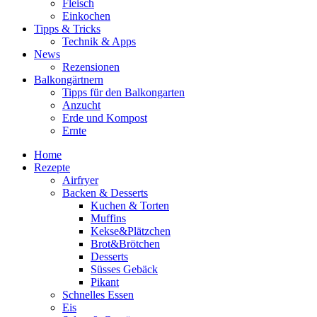
Fleisch
Einkochen
Tipps & Tricks
Technik & Apps
News
Rezensionen
Balkongärtnern
Tipps für den Balkongarten
Anzucht
Erde und Kompost
Ernte
Home
Rezepte
Airfryer
Backen & Desserts
Kuchen & Torten
Muffins
Kekse&Plätzchen
Brot&Brötchen
Desserts
Süsses Gebäck
Pikant
Schnelles Essen
Eis