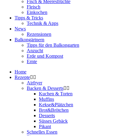
Fisch & Meeresfrüchte
Fleisch
Einkochen
Tipps & Tricks
Technik & Apps
News
Rezensionen
Balkongärtnern
Tipps für den Balkongarten
Anzucht
Erde und Kompost
Ernte
Home
Rezepte
Airfryer
Backen & Desserts
Kuchen & Torten
Muffins
Kekse&Plätzchen
Brot&Brötchen
Desserts
Süsses Gebäck
Pikant
Schnelles Essen