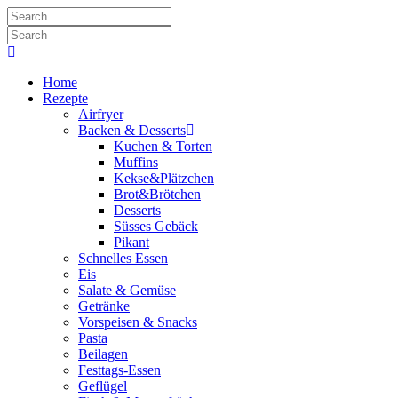
Home
Rezepte
Airfryer
Backen & Desserts
Kuchen & Torten
Muffins
Kekse&Plätzchen
Brot&Brötchen
Desserts
Süsses Gebäck
Pikant
Schnelles Essen
Eis
Salate & Gemüse
Getränke
Vorspeisen & Snacks
Pasta
Beilagen
Festtags-Essen
Geflügel