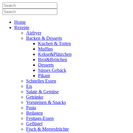
Home
Rezepte
Airfryer
Backen & Desserts
Kuchen & Torten
Muffins
Kekse&Plätzchen
Brot&Brötchen
Desserts
Süsses Gebäck
Pikant
Schnelles Essen
Eis
Salate & Gemüse
Getränke
Vorspeisen & Snacks
Pasta
Beilagen
Festtags-Essen
Geflügel
Fisch & Meeresfrüchte