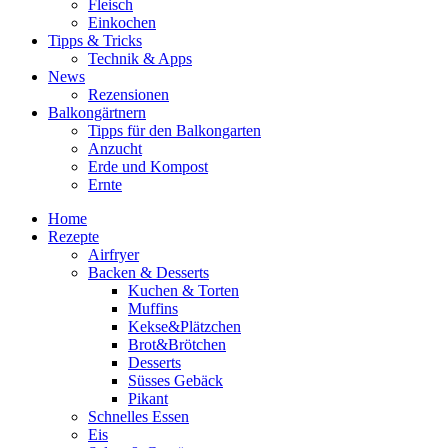
Fleisch
Einkochen
Tipps & Tricks
Technik & Apps
News
Rezensionen
Balkongärtnern
Tipps für den Balkongarten
Anzucht
Erde und Kompost
Ernte
Home
Rezepte
Airfryer
Backen & Desserts
Kuchen & Torten
Muffins
Kekse&Plätzchen
Brot&Brötchen
Desserts
Süsses Gebäck
Pikant
Schnelles Essen
Eis