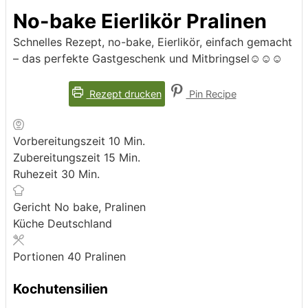
No-bake Eierlikör Pralinen
Schnelles Rezept, no-bake, Eierlikör, einfach gemacht
– das perfekte Gastgeschenk und Mitbringsel☺️☺️☺️
Rezept drucken
Pin Recipe
Minuten
Vorbereitungszeit
10
Min.
Minuten
Zubereitungszeit
15
Min.
Minuten
Ruhezeit
30
Min.
Gericht
No bake, Pralinen
Küche
Deutschland
Portionen
40
Pralinen
Kochutensilien