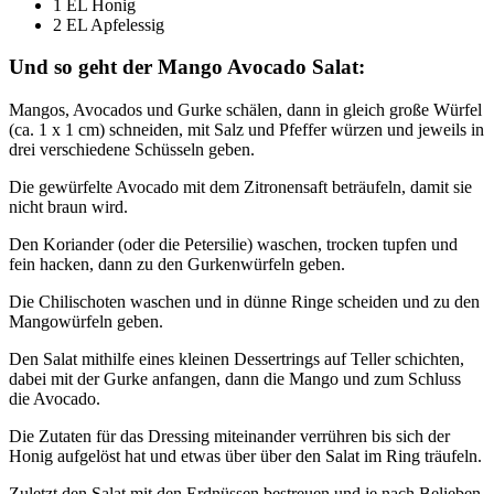
1 EL Honig
2 EL Apfelessig
Und so geht der Mango Avocado Salat:
Mangos, Avocados und Gurke schälen, dann in gleich große Würfel
(ca. 1 x 1 cm) schneiden, mit Salz und Pfeffer würzen und jeweils in
drei verschiedene Schüsseln geben.
Die gewürfelte Avocado mit dem Zitronensaft beträufeln, damit sie
nicht braun wird.
Den Koriander (oder die Petersilie) waschen, trocken tupfen und
fein hacken, dann zu den Gurkenwürfeln geben.
Die Chilischoten waschen und in dünne Ringe scheiden und zu den
Mangowürfeln geben.
Den Salat mithilfe eines kleinen Dessertrings auf Teller schichten,
dabei mit der Gurke anfangen, dann die Mango und zum Schluss
die Avocado.
Die Zutaten für das Dressing miteinander verrühren bis sich der
Honig aufgelöst hat und etwas über über den Salat im Ring träufeln.
Zuletzt den Salat mit den Erdnüssen bestreuen und je nach Belieben