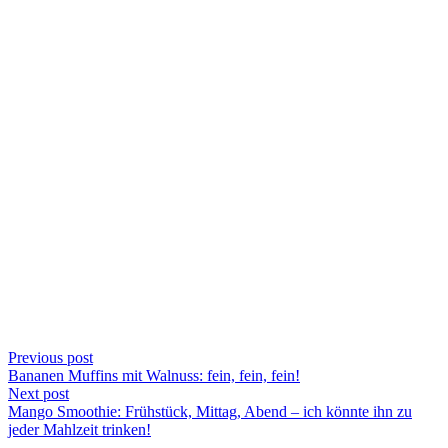
Previous post
Bananen Muffins mit Walnuss: fein, fein, fein!
Next post
Mango Smoothie: Frühstück, Mittag, Abend – ich könnte ihn zu
jeder Mahlzeit trinken!