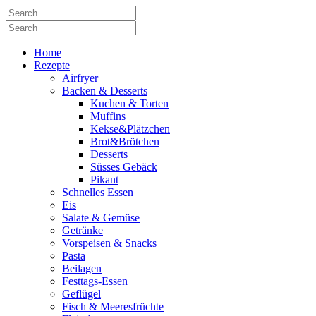
Home
Rezepte
Airfryer
Backen & Desserts
Kuchen & Torten
Muffins
Kekse&Plätzchen
Brot&Brötchen
Desserts
Süsses Gebäck
Pikant
Schnelles Essen
Eis
Salate & Gemüse
Getränke
Vorspeisen & Snacks
Pasta
Beilagen
Festtags-Essen
Geflügel
Fisch & Meeresfrüchte