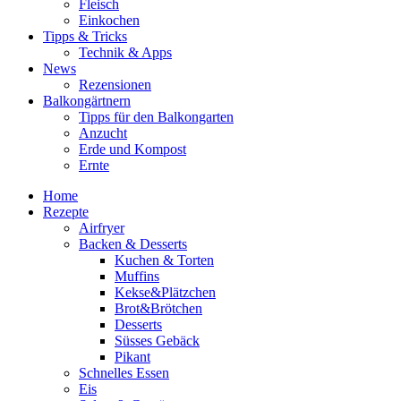
Fleisch
Einkochen
Tipps & Tricks
Technik & Apps
News
Rezensionen
Balkongärtnern
Tipps für den Balkongarten
Anzucht
Erde und Kompost
Ernte
Home
Rezepte
Airfryer
Backen & Desserts
Kuchen & Torten
Muffins
Kekse&Plätzchen
Brot&Brötchen
Desserts
Süsses Gebäck
Pikant
Schnelles Essen
Eis