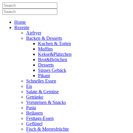
Home
Rezepte
Airfryer
Backen & Desserts
Kuchen & Torten
Muffins
Kekse&Plätzchen
Brot&Brötchen
Desserts
Süsses Gebäck
Pikant
Schnelles Essen
Eis
Salate & Gemüse
Getränke
Vorspeisen & Snacks
Pasta
Beilagen
Festtags-Essen
Geflügel
Fisch & Meeresfrüchte