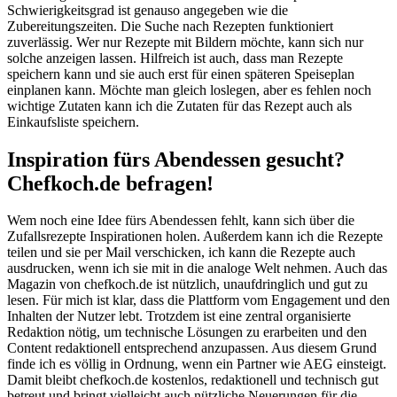
Schwierigkeitsgrad ist genauso angegeben wie die
Zubereitungszeiten. Die Suche nach Rezepten funktioniert
zuverlässig. Wer nur Rezepte mit Bildern möchte, kann sich nur
solche anzeigen lassen. Hilfreich ist auch, dass man Rezepte
speichern kann und sie auch erst für einen späteren Speiseplan
einplanen kann. Möchte man gleich loslegen, aber es fehlen noch
wichtige Zutaten kann ich die Zutaten für das Rezept auch als
Einkaufsliste speichern.
Inspiration fürs Abendessen gesucht?
Chefkoch.de befragen!
Wem noch eine Idee fürs Abendessen fehlt, kann sich über die
Zufallsrezepte Inspirationen holen. Außerdem kann ich die Rezepte
teilen und sie per Mail verschicken, ich kann die Rezepte auch
ausdrucken, wenn ich sie mit in die analoge Welt nehmen. Auch das
Magazin von chefkoch.de ist nützlich, unaufdringlich und gut zu
lesen. Für mich ist klar, dass die Plattform vom Engagement und den
Inhalten der Nutzer lebt. Trotzdem ist eine zentral organisierte
Redaktion nötig, um technische Lösungen zu erarbeiten und den
Content redaktionell entsprechend anzupassen. Aus diesem Grund
finde ich es völlig in Ordnung, wenn ein Partner wie AEG einsteigt.
Damit bleibt chefkoch.de kostenlos, redaktionell und technisch gut
betreut und bringt vielleicht auch nützliche Neuerungen für die