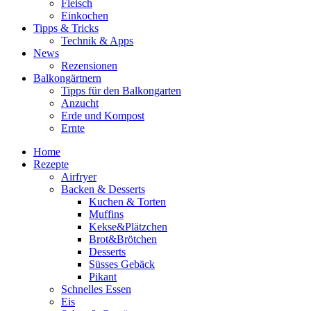
Fleisch
Einkochen
Tipps & Tricks
Technik & Apps
News
Rezensionen
Balkongärtnern
Tipps für den Balkongarten
Anzucht
Erde und Kompost
Ernte
Home
Rezepte
Airfryer
Backen & Desserts
Kuchen & Torten
Muffins
Kekse&Plätzchen
Brot&Brötchen
Desserts
Süsses Gebäck
Pikant
Schnelles Essen
Eis