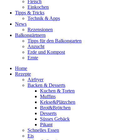
Fleisch
Einkochen
Tipps & Tricks
Technik & Apps
News
Rezensionen
Balkongärtnern
Tipps für den Balkongarten
Anzucht
Erde und Kompost
Ernte
Home
Rezepte
Airfryer
Backen & Desserts
Kuchen & Torten
Muffins
Kekse&Plätzchen
Brot&Brötchen
Desserts
Süsses Gebäck
Pikant
Schnelles Essen
Eis