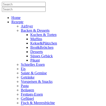
Home
Rezepte
Airfryer
Backen & Desserts
Kuchen & Torten
Muffins
Kekse&Plätzchen
Brot&Brötchen
Desserts
Süsses Gebäck
Pikant
Schnelles Essen
Eis
Salate & Gemüse
Getränke
Vorspeisen & Snacks
Pasta
Beilagen
Festtags-Essen
Geflügel
Fisch & Meeresfrüchte