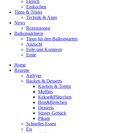
Fleisch
Einkochen
Tipps & Tricks
Technik & Apps
News
Rezensionen
Balkongärtnern
Tipps für den Balkongarten
Anzucht
Erde und Kompost
Ernte
Home
Rezepte
Airfryer
Backen & Desserts
Kuchen & Torten
Muffins
Kekse&Plätzchen
Brot&Brötchen
Desserts
Süsses Gebäck
Pikant
Schnelles Essen
Eis