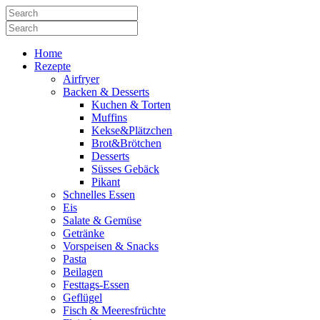
Home
Rezepte
Airfryer
Backen & Desserts
Kuchen & Torten
Muffins
Kekse&Plätzchen
Brot&Brötchen
Desserts
Süsses Gebäck
Pikant
Schnelles Essen
Eis
Salate & Gemüse
Getränke
Vorspeisen & Snacks
Pasta
Beilagen
Festtags-Essen
Geflügel
Fisch & Meeresfrüchte