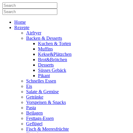
Home
Rezepte
Airfryer
Backen & Desserts
Kuchen & Torten
Muffins
Kekse&Plätzchen
Brot&Brötchen
Desserts
Süsses Gebäck
Pikant
Schnelles Essen
Eis
Salate & Gemüse
Getränke
Vorspeisen & Snacks
Pasta
Beilagen
Festtags-Essen
Geflügel
Fisch & Meeresfrüchte