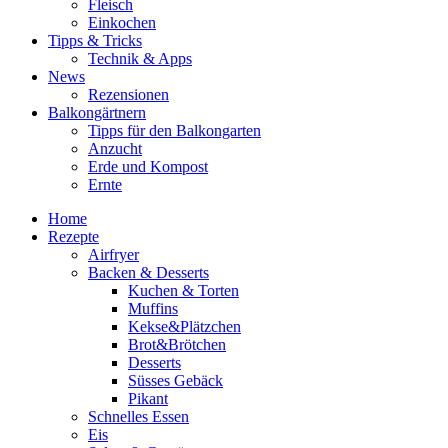
Fleisch
Einkochen
Tipps & Tricks
Technik & Apps
News
Rezensionen
Balkongärtnern
Tipps für den Balkongarten
Anzucht
Erde und Kompost
Ernte
Home
Rezepte
Airfryer
Backen & Desserts
Kuchen & Torten
Muffins
Kekse&Plätzchen
Brot&Brötchen
Desserts
Süsses Gebäck
Pikant
Schnelles Essen
Eis