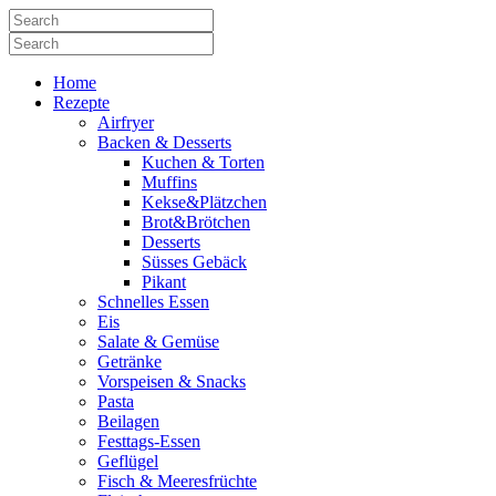
Home
Rezepte
Airfryer
Backen & Desserts
Kuchen & Torten
Muffins
Kekse&Plätzchen
Brot&Brötchen
Desserts
Süsses Gebäck
Pikant
Schnelles Essen
Eis
Salate & Gemüse
Getränke
Vorspeisen & Snacks
Pasta
Beilagen
Festtags-Essen
Geflügel
Fisch & Meeresfrüchte