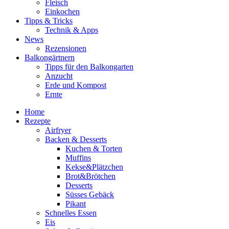
Fleisch
Einkochen
Tipps & Tricks
Technik & Apps
News
Rezensionen
Balkongärtnern
Tipps für den Balkongarten
Anzucht
Erde und Kompost
Ernte
Home
Rezepte
Airfryer
Backen & Desserts
Kuchen & Torten
Muffins
Kekse&Plätzchen
Brot&Brötchen
Desserts
Süsses Gebäck
Pikant
Schnelles Essen
Eis