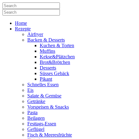
Home
Rezepte
Airfryer
Backen & Desserts
Kuchen & Torten
Muffins
Kekse&Plätzchen
Brot&Brötchen
Desserts
Süsses Gebäck
Pikant
Schnelles Essen
Eis
Salate & Gemüse
Getränke
Vorspeisen & Snacks
Pasta
Beilagen
Festtags-Essen
Geflügel
Fisch & Meeresfrüchte