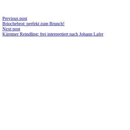
Previous post
Briochebrot: perfekt zum Brunch!
Next post
Kärntner Reindling: frei interpretiert nach Johann Lafer