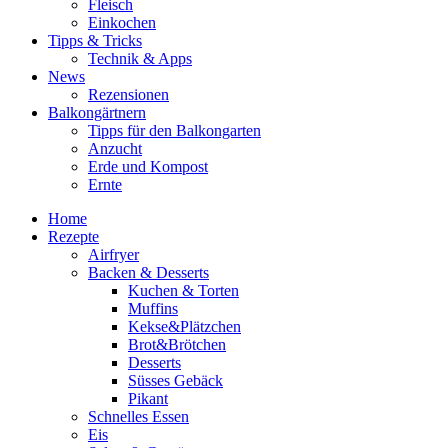
Fleisch
Einkochen
Tipps & Tricks
Technik & Apps
News
Rezensionen
Balkongärtnern
Tipps für den Balkongarten
Anzucht
Erde und Kompost
Ernte
Home
Rezepte
Airfryer
Backen & Desserts
Kuchen & Torten
Muffins
Kekse&Plätzchen
Brot&Brötchen
Desserts
Süsses Gebäck
Pikant
Schnelles Essen
Eis