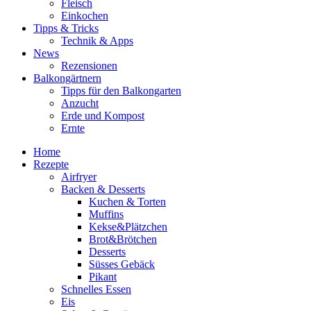
Fleisch
Einkochen
Tipps & Tricks
Technik & Apps
News
Rezensionen
Balkongärtnern
Tipps für den Balkongarten
Anzucht
Erde und Kompost
Ernte
Home
Rezepte
Airfryer
Backen & Desserts
Kuchen & Torten
Muffins
Kekse&Plätzchen
Brot&Brötchen
Desserts
Süsses Gebäck
Pikant
Schnelles Essen
Eis