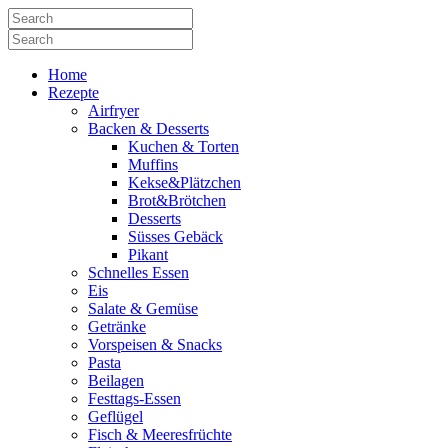
Home
Rezepte
Airfryer
Backen & Desserts
Kuchen & Torten
Muffins
Kekse&Plätzchen
Brot&Brötchen
Desserts
Süsses Gebäck
Pikant
Schnelles Essen
Eis
Salate & Gemüse
Getränke
Vorspeisen & Snacks
Pasta
Beilagen
Festtags-Essen
Geflügel
Fisch & Meeresfrüchte