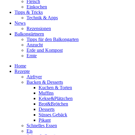
Fleisch
Einkochen
Tipps & Tricks
Technik & Apps
News
Rezensionen
Balkongärtnern
Tipps für den Balkongarten
Anzucht
Erde und Kompost
Ernte
Home
Rezepte
Airfryer
Backen & Desserts
Kuchen & Torten
Muffins
Kekse&Plätzchen
Brot&Brötchen
Desserts
Süsses Gebäck
Pikant
Schnelles Essen
Eis