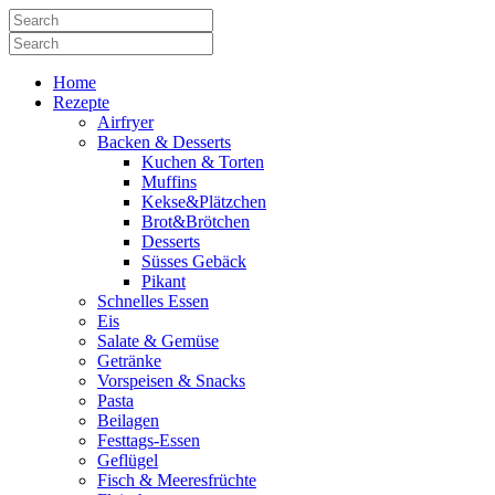
Home
Rezepte
Airfryer
Backen & Desserts
Kuchen & Torten
Muffins
Kekse&Plätzchen
Brot&Brötchen
Desserts
Süsses Gebäck
Pikant
Schnelles Essen
Eis
Salate & Gemüse
Getränke
Vorspeisen & Snacks
Pasta
Beilagen
Festtags-Essen
Geflügel
Fisch & Meeresfrüchte