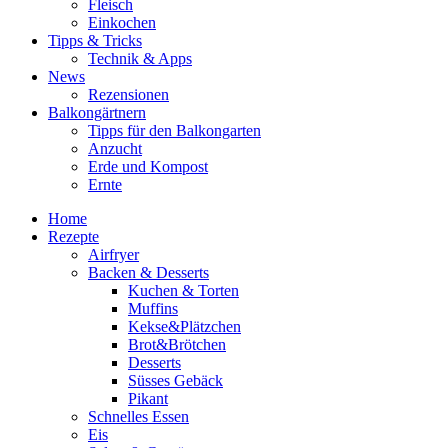
Fleisch
Einkochen
Tipps & Tricks
Technik & Apps
News
Rezensionen
Balkongärtnern
Tipps für den Balkongarten
Anzucht
Erde und Kompost
Ernte
Home
Rezepte
Airfryer
Backen & Desserts
Kuchen & Torten
Muffins
Kekse&Plätzchen
Brot&Brötchen
Desserts
Süsses Gebäck
Pikant
Schnelles Essen
Eis