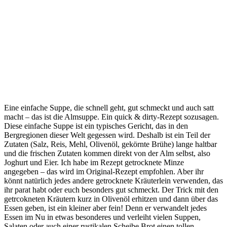
Eine einfache Suppe, die schnell geht, gut schmeckt und auch satt
macht – das ist die Almsuppe. Ein quick & dirty-Rezept sozusagen.
Diese einfache Suppe ist ein typisches Gericht, das in den
Bergregionen dieser Welt gegessen wird. Deshalb ist ein Teil der
Zutaten (Salz, Reis, Mehl, Olivenöl, gekörnte Brühe) lange haltbar
und die frischen Zutaten kommen direkt von der Alm selbst, also
Joghurt und Eier. Ich habe im Rezept getrocknete Minze
angegeben – das wird im Original-Rezept empfohlen. Aber ihr
könnt natürlich jedes andere getrocknete Kräuterlein verwenden, das
ihr parat habt oder euch besonders gut schmeckt. Der Trick mit den
getrcokneten Kräutern kurz in Olivenöl erhitzen und dann über das
Essen geben, ist ein kleiner aber fein! Denn er verwandelt jedes
Essen im Nu in etwas besonderes und verleiht vielen Suppen,
Salaten oder auch einer rustikalen Scheibe Brot einen tollen