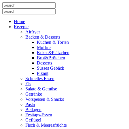
Home
Rezepte
Airfryer
Backen & Desserts
Kuchen & Torten
Muffins
Kekse&Plätzchen
Brot&Brötchen
Desserts
Süsses Gebäck
Pikant
Schnelles Essen
Eis
Salate & Gemüse
Getränke
Vorspeisen & Snacks
Pasta
Beilagen
Festtags-Essen
Geflügel
Fisch & Meeresfrüchte