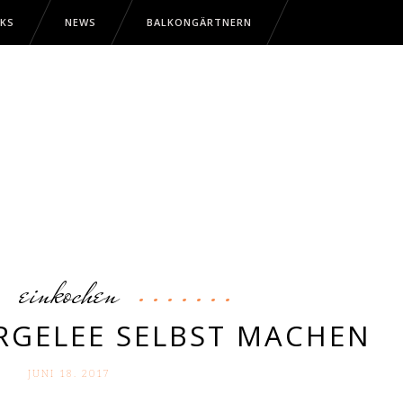
CKS
NEWS
BALKONGÄRTNERN
einkochen
RGELEE SELBST MACHEN
JUNI 18. 2017