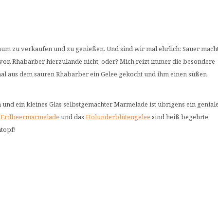
aum zu verkaufen und zu genießen. Und sind wir mal ehrlich: Sauer mach
 von Rhabarber hierzulande nicht, oder? Mich reizt immer die besondere
al aus dem sauren Rhabarber ein Gelee gekocht und ihm einen süßen
ach und ein kleines Glas selbstgemachter Marmelade ist übrigens ein genial
e
Erdbeermarmelade
und das
Holunderblütengelee
sind heiß begehrte
htopf!