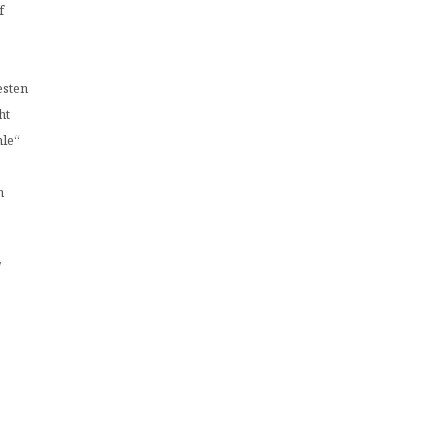
f
esten
ht
hle“
m
,