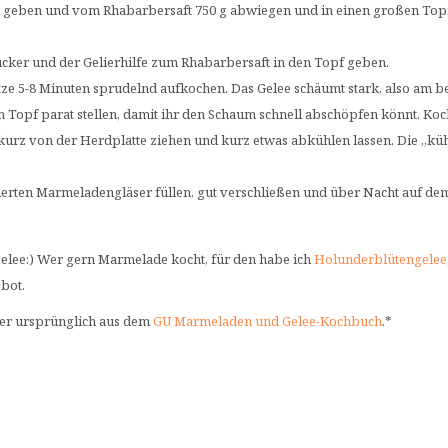
ll geben und vom Rhabarbersaft 750 g abwiegen und in einen großen Top
cker und der Gelierhilfe zum Rhabarbersaft in den Topf geben.
ze 5-8 Minuten sprudelnd aufkochen. Das Gelee schäumt stark, also am b
 Topf parat stellen, damit ihr den Schaum schnell abschöpfen könnt. Koc
kurz von der Herdplatte ziehen und kurz etwas abkühlen lassen. Die „kü
lisierten Marmeladengläser füllen, gut verschließen und über Nacht auf de
rgelee:) Wer gern Marmelade kocht, für den habe ich
Holunderblütengelee
bot.
ber ursprünglich aus dem
GU Marmeladen und Gelee-Kochbuch
.*