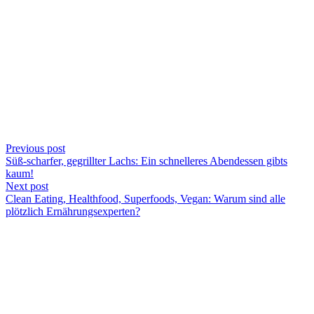
Previous post
Süß-scharfer, gegrillter Lachs: Ein schnelleres Abendessen gibts
kaum!
Next post
Clean Eating, Healthfood, Superfoods, Vegan: Warum sind alle
plötzlich Ernährungsexperten?