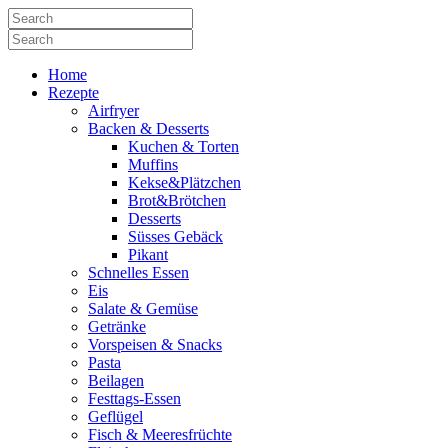
Home
Rezepte
Airfryer
Backen & Desserts
Kuchen & Torten
Muffins
Kekse&Plätzchen
Brot&Brötchen
Desserts
Süsses Gebäck
Pikant
Schnelles Essen
Eis
Salate & Gemüse
Getränke
Vorspeisen & Snacks
Pasta
Beilagen
Festtags-Essen
Geflügel
Fisch & Meeresfrüchte