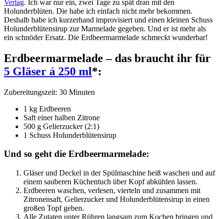
Verlag
. Ich war nur ein, zwei Tage zu spät dran mit den
Holunderblüten. Die habe ich einfach nicht mehr bekommen.
Deshalb habe ich kurzerhand improvisiert und einen kleinen Schuss
Holunderblütensirup zur Marmelade gegeben. Und er ist mehr als
ein schnöder Ersatz. Die Erdbeermarmelade schmeckt wunderbar!
Erdbeermarmelade – das braucht ihr für
5 Gläser á 250 ml
*:
Zubereitungszeit: 30 Minuten
1 kg Erdbeeren
Saft einer halben Zitrone
500 g Gelierzucker (2:1)
1 Schuss Holunderblütensirup
Und so geht die Erdbeermarmelade:
Gläser und Deckel in der Spülmaschine heiß waschen und auf
einem sauberen Küchentuch über Kopf abkühlen lassen.
Erdbeeren waschen, verlesen, vierteln und zusammen mit
Zitronensaft, Gelierzucker und Holunderblütensirup in einen
großen Topf geben.
Alle Zutaten unter Rühren langsam zum Kochen bringen und