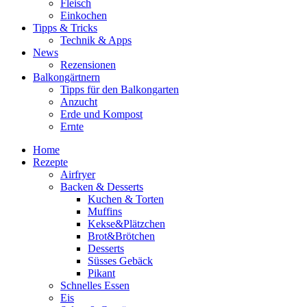
Fleisch
Einkochen
Tipps & Tricks
Technik & Apps
News
Rezensionen
Balkongärtnern
Tipps für den Balkongarten
Anzucht
Erde und Kompost
Ernte
Home
Rezepte
Airfryer
Backen & Desserts
Kuchen & Torten
Muffins
Kekse&Plätzchen
Brot&Brötchen
Desserts
Süsses Gebäck
Pikant
Schnelles Essen
Eis