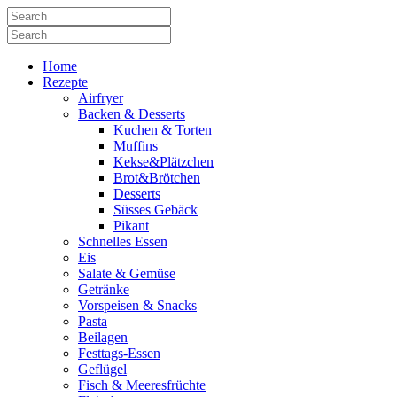
Home
Rezepte
Airfryer
Backen & Desserts
Kuchen & Torten
Muffins
Kekse&Plätzchen
Brot&Brötchen
Desserts
Süsses Gebäck
Pikant
Schnelles Essen
Eis
Salate & Gemüse
Getränke
Vorspeisen & Snacks
Pasta
Beilagen
Festtags-Essen
Geflügel
Fisch & Meeresfrüchte