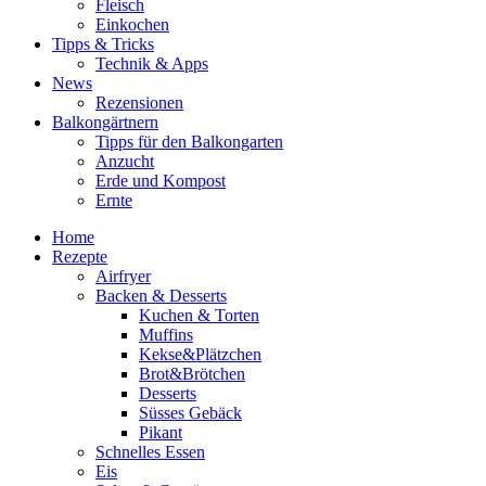
Fleisch
Einkochen
Tipps & Tricks
Technik & Apps
News
Rezensionen
Balkongärtnern
Tipps für den Balkongarten
Anzucht
Erde und Kompost
Ernte
Home
Rezepte
Airfryer
Backen & Desserts
Kuchen & Torten
Muffins
Kekse&Plätzchen
Brot&Brötchen
Desserts
Süsses Gebäck
Pikant
Schnelles Essen
Eis