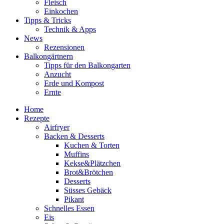
Fleisch
Einkochen
Tipps & Tricks
Technik & Apps
News
Rezensionen
Balkongärtnern
Tipps für den Balkongarten
Anzucht
Erde und Kompost
Ernte
Home
Rezepte
Airfryer
Backen & Desserts
Kuchen & Torten
Muffins
Kekse&Plätzchen
Brot&Brötchen
Desserts
Süsses Gebäck
Pikant
Schnelles Essen
Eis