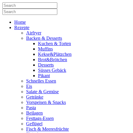
Home
Rezepte
Airfryer
Backen & Desserts
Kuchen & Torten
Muffins
Kekse&Plätzchen
Brot&Brötchen
Desserts
Süsses Gebäck
Pikant
Schnelles Essen
Eis
Salate & Gemüse
Getränke
Vorspeisen & Snacks
Pasta
Beilagen
Festtags-Essen
Geflügel
Fisch & Meeresfrüchte