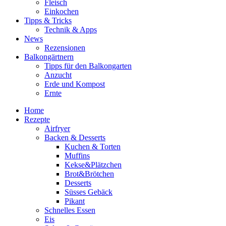
Fleisch
Einkochen
Tipps & Tricks
Technik & Apps
News
Rezensionen
Balkongärtnern
Tipps für den Balkongarten
Anzucht
Erde und Kompost
Ernte
Home
Rezepte
Airfryer
Backen & Desserts
Kuchen & Torten
Muffins
Kekse&Plätzchen
Brot&Brötchen
Desserts
Süsses Gebäck
Pikant
Schnelles Essen
Eis