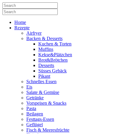
Home
Rezepte
Airfryer
Backen & Desserts
Kuchen & Torten
Muffins
Kekse&Plätzchen
Brot&Brötchen
Desserts
Süsses Gebäck
Pikant
Schnelles Essen
Eis
Salate & Gemüse
Getränke
Vorspeisen & Snacks
Pasta
Beilagen
Festtags-Essen
Geflügel
Fisch & Meeresfrüchte