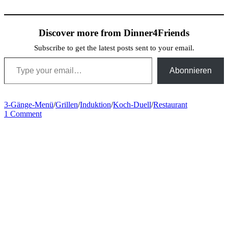
Discover more from Dinner4Friends
Subscribe to get the latest posts sent to your email.
Type your email…
Abonnieren
3-Gänge-Menü
/
Grillen
/
Induktion
/
Koch-Duell
/
Restaurant
1 Comment