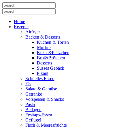
Home
Rezepte
Airfryer
Backen & Desserts
Kuchen & Torten
Muffins
Kekse&Plätzchen
Brot&Brötchen
Desserts
Süsses Gebäck
Pikant
Schnelles Essen
Eis
Salate & Gemüse
Getränke
Vorspeisen & Snacks
Pasta
Beilagen
Festtags-Essen
Geflügel
Fisch & Meeresfrüchte