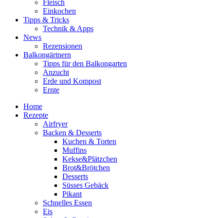
Fleisch
Einkochen
Tipps & Tricks
Technik & Apps
News
Rezensionen
Balkongärtnern
Tipps für den Balkongarten
Anzucht
Erde und Kompost
Ernte
Home
Rezepte
Airfryer
Backen & Desserts
Kuchen & Torten
Muffins
Kekse&Plätzchen
Brot&Brötchen
Desserts
Süsses Gebäck
Pikant
Schnelles Essen
Eis