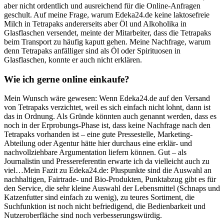
aber nicht ordentlich und ausreichend für die Online-Anfragen
geschult. Auf meine Frage, warum Edeka24.de keine laktosefreie
Milch in Tetrapaks andererseits aber Öl und Alkoholika in
Glasflaschen versendet, meinte der Mitarbeiter, dass die Tetrapaks
beim Transport zu häufig kaputt gehen. Meine Nachfrage, warum
denn Tetrapaks anfälliger sind als Öl oder Spirituosen in
Glasflaschen, konnte er auch nicht erklären.
Wie ich gerne online einkaufe?
Mein Wunsch wäre gewesen: Wenn Edeka24.de auf den Versand
von Tetrapaks verzichtet, weil es sich einfach nicht lohnt, dann ist
das in Ordnung. Als Gründe könnten auch genannt werden, dass es
noch in der Erprobungs-Phase ist, dass keine Nachfrage nach den
Tetrapaks vorhanden ist – eine gute Pressestelle, Marketing-
Abteilung oder Agentur hätte hier durchaus eine erklär- und
nachvollziehbare Argumentation liefern können. Gut – als
Journalistin und Pressereferentin erwarte ich da vielleicht auch zu
viel…Mein Fazit zu Edeka24.de: Pluspunkte sind die Auswahl an
nachhaltigen, Fairtrade- und Bio-Produkten, Punktabzug gibt es für
den Service, die sehr kleine Auswahl der Lebensmittel (Schnaps und
Katzenfutter sind einfach zu wenig), zu teures Sortiment, die
Suchfunktion ist noch nicht befriedigend, die Bedienbarkeit und
Nutzeroberfläche sind noch verbesserungswürdig.