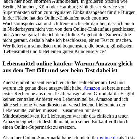
auch hier noch enormen Aufholbedarf. In größeren Städten wie
Berlin, München, Köln oder Hamburg zählt dieser Service von
Supermärkten schon zum regulären Einkaufsangebot für die Bürger.
In der Fläche hat das Online-Einkaufen noch enormes
Wachstumspotenzial und ich freue mich sehr darüber, dass ich auch
in Niederbayern nicht von von dem Online-Einkauf ausgeschlossen
bin. Aber so ganz habe ich dem Online-Angebot der Supermärkte
nicht getraut, deshalb habe ich beschlossen, einen Test zu machen.
Wer liefert am schnellsten und bequemsten, die besten, günstigsten
Lebensmittel und bietet einen guten Kundenservice?
Lebensmittel online kaufen: Warum Amazon gleich
aus dem Test fällt und wer beim Test dabei ist
Zuerst einmal präsentiere ich euch die Teilnehmer am Test und
warum ich genau diese ausgewählt habe.
Amazon
ist bereits nach
erster Recherche aus dem Test herausgefallen. Grund dafür: Es gibt
keinen zentralen Anbieter von Lebensmittel bei Amazon und ich
hätte sehr hohe Versandkosten an verschiedene Lieferanten der
Lebensmittel zahlen müssen – zusammen mit dem
Mindestbestellwert für Lieferungen war mir das einfach zu teuer.
Amazon eignet sich deshalb nicht, um seinen Einkauf voll durch
einen Online-Supermarkt zu ersetzen.
Als reiner Online-Supermarkt habe ich mich für
mytime.de
als Test-