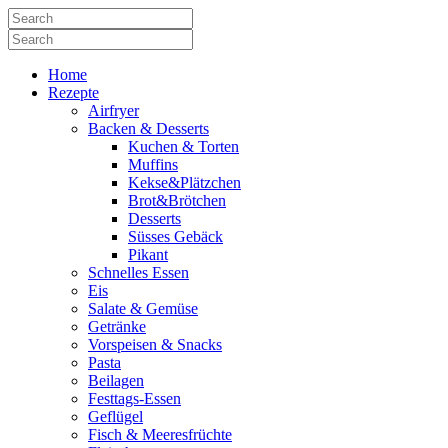
Home
Rezepte
Airfryer
Backen & Desserts
Kuchen & Torten
Muffins
Kekse&Plätzchen
Brot&Brötchen
Desserts
Süsses Gebäck
Pikant
Schnelles Essen
Eis
Salate & Gemüse
Getränke
Vorspeisen & Snacks
Pasta
Beilagen
Festtags-Essen
Geflügel
Fisch & Meeresfrüchte