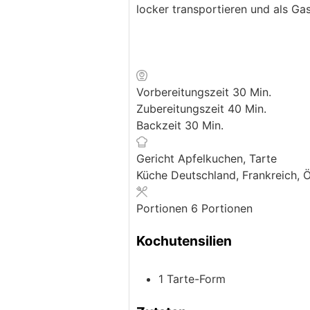
locker transportieren und als Ga
Minuten
Vorbereitungszeit
30
Min.
Minuten
Zubereitungszeit
40
Min.
Minuten
Backzeit
30
Min.
Gericht
Apfelkuchen, Tarte
Küche
Deutschland, Frankreich, Ö
Portionen
6
Portionen
Kochutensilien
1 Tarte-Form