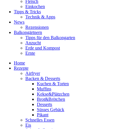
Fleisch
Einkochen
Tipps & Tricks
Technik & Apps
News
Rezensionen
Balkongärtnern
Tipps für den Balkongarten
Anzucht
Erde und Kompost
Ernte
Home
Rezepte
Airfryer
Backen & Desserts
Kuchen & Torten
Muffins
Kekse&Plätzchen
Brot&Brötchen
Desserts
Süsses Gebäck
Pikant
Schnelles Essen
Eis