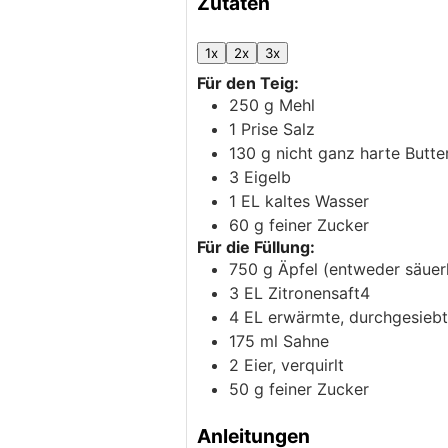
Zutaten
1x
2x
3x
Für den Teig:
250
g
Mehl
1
Prise
Salz
130
g
nicht ganz harte Butte
3
Eigelb
1
EL
kaltes Wasser
60
g
feiner Zucker
Für die Füllung:
750
g
Äpfel (entweder säue
3
EL
Zitronensaft4
4
EL
erwärmte, durchgesieb
175
ml
Sahne
2
Eier, verquirlt
50
g
feiner Zucker
Anleitungen