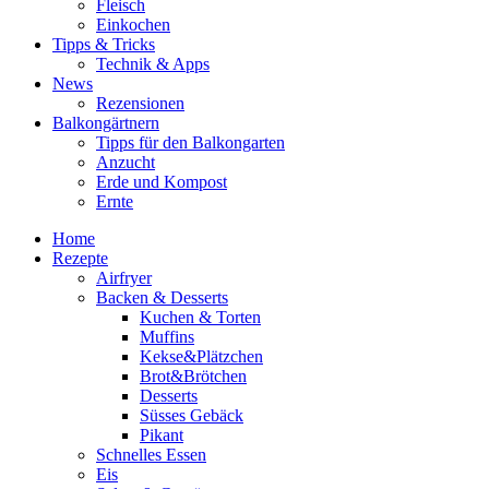
Fleisch
Einkochen
Tipps & Tricks
Technik & Apps
News
Rezensionen
Balkongärtnern
Tipps für den Balkongarten
Anzucht
Erde und Kompost
Ernte
Home
Rezepte
Airfryer
Backen & Desserts
Kuchen & Torten
Muffins
Kekse&Plätzchen
Brot&Brötchen
Desserts
Süsses Gebäck
Pikant
Schnelles Essen
Eis