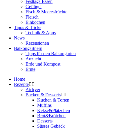
Festtags-Essen
Geflügel
Fisch & Meeresfrüchte
Fleisch
Einkochen
Tipps & Tricks
Technik & Apps
News
Rezensionen
Balkongärtnern
Tipps für den Balkongarten
Anzucht
Erde und Kompost
Ernte
Home
Rezepte
Airfryer
Backen & Desserts
Kuchen & Torten
Muffins
Kekse&Plätzchen
Brot&Brötchen
Desserts
Süsses Gebäck