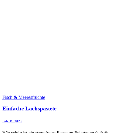
Fisch & Meeresfrüchte
Einfache Lachspastete
Feb. 11. 2023
Wie schön ist ein stressfreies Essen an Feiertagen☺️☺️☺️