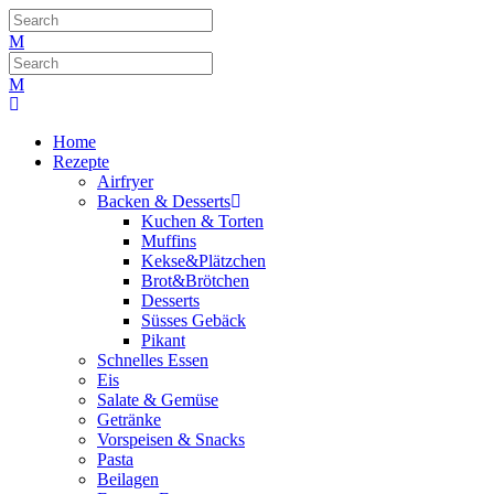
Home
Rezepte
Airfryer
Backen & Desserts
Kuchen & Torten
Muffins
Kekse&Plätzchen
Brot&Brötchen
Desserts
Süsses Gebäck
Pikant
Schnelles Essen
Eis
Salate & Gemüse
Getränke
Vorspeisen & Snacks
Pasta
Beilagen