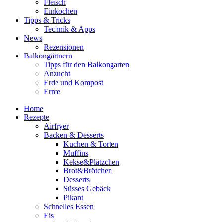
Fleisch
Einkochen
Tipps & Tricks
Technik & Apps
News
Rezensionen
Balkongärtnern
Tipps für den Balkongarten
Anzucht
Erde und Kompost
Ernte
Home
Rezepte
Airfryer
Backen & Desserts
Kuchen & Torten
Muffins
Kekse&Plätzchen
Brot&Brötchen
Desserts
Süsses Gebäck
Pikant
Schnelles Essen
Eis