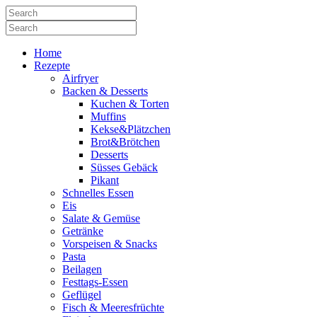
Home
Rezepte
Airfryer
Backen & Desserts
Kuchen & Torten
Muffins
Kekse&Plätzchen
Brot&Brötchen
Desserts
Süsses Gebäck
Pikant
Schnelles Essen
Eis
Salate & Gemüse
Getränke
Vorspeisen & Snacks
Pasta
Beilagen
Festtags-Essen
Geflügel
Fisch & Meeresfrüchte