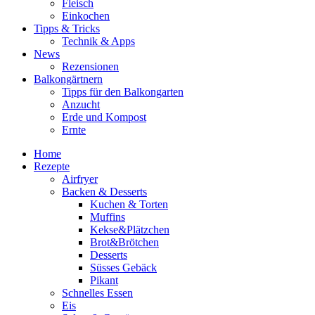
Fleisch
Einkochen
Tipps & Tricks
Technik & Apps
News
Rezensionen
Balkongärtnern
Tipps für den Balkongarten
Anzucht
Erde und Kompost
Ernte
Home
Rezepte
Airfryer
Backen & Desserts
Kuchen & Torten
Muffins
Kekse&Plätzchen
Brot&Brötchen
Desserts
Süsses Gebäck
Pikant
Schnelles Essen
Eis