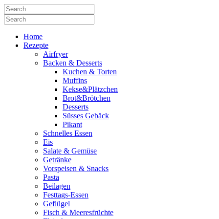
Home
Rezepte
Airfryer
Backen & Desserts
Kuchen & Torten
Muffins
Kekse&Plätzchen
Brot&Brötchen
Desserts
Süsses Gebäck
Pikant
Schnelles Essen
Eis
Salate & Gemüse
Getränke
Vorspeisen & Snacks
Pasta
Beilagen
Festtags-Essen
Geflügel
Fisch & Meeresfrüchte